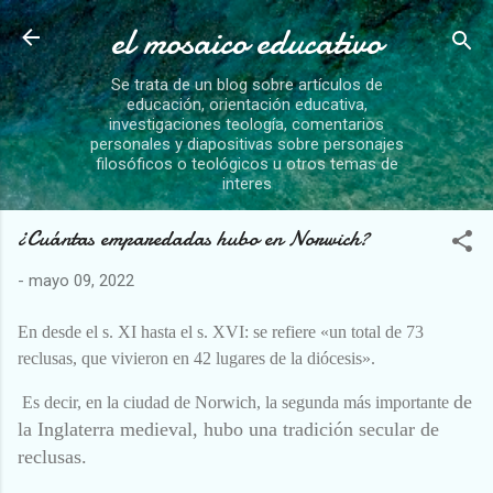
el mosaico educativo
Ir al contenido principal
Se trata de un blog sobre artículos de
educación, orientación educativa,
investigaciones teología, comentarios
personales y diapositivas sobre personajes
filosóficos o teológicos u otros temas de
interes
¿Cuántas emparedadas hubo en Norwich?
-
mayo 09, 2022
En desde el s. XI hasta el s. XVI: se refiere «un total de 73
reclusas, que vivieron en 42 lugares de la diócesis».
de
Es decir, en la ciudad de Norwich, la segunda más importante
la Inglaterra medieval, hubo una tradición secular de
reclusas.