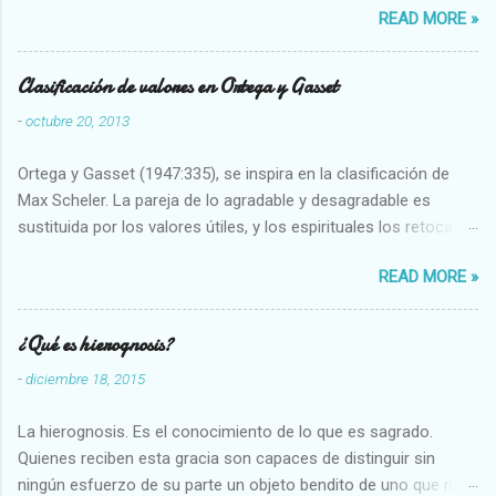
READ MORE »
seres humanos.
Clasificación de valores en Ortega y Gasset
-
octubre 20, 2013
Ortega y Gasset (1947:335), se inspira en la clasificación de
Max Scheler. La pareja de lo agradable y desagradable es
sustituida por los valores útiles, y los espirituales los retoca.
Su clasificación queda : 1 UTILES Capaz-Incapaz Caro-Barato
READ MORE »
Abundante-Escaso,etc 2 VITALES Sano-Enfermo Selecto-
Vulgar Enérgico-Inerte Fuerte-Débil,etc. 3 ESPIRITUALES a)
Intelectuales Conocimiento-Error Exacto-Aproximado
¿Qué es hierognosis?
Evidente-Probable,etc b) Morales Bueno-malo Bondadoso-
-
diciembre 18, 2015
malvado Justo-Injusto Escrupuloso-Relajado Leal-Desleal,etc.
d) Estéticos Bello-Feo Gracioso-Tosco Elegante-Inelegante
La hierognosis. Es el conocimiento de lo que es sagrado.
Armonioso-Inarmonioso 4 RELIGIOSOS Santo-Pr...
Quienes reciben esta gracia son capaces de distinguir sin
ningún esfuerzo de su parte un objeto bendito de uno que no