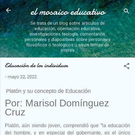
el mosaico educativo
Ir al contenido principal
Se trata de un blog sobre artículos de
educación, orientación educativa,
investigaciones teología, comentarios
personales y diapositivas sobre personajes
filosóficos o teológicos u otros temas de
interes
Educación de los individuos
-
mayo 22, 2022
Platón y su concepto de Educación
Por: Marisol Domínguez
Cruz
Platón, aún siendo joven, comprendió que ”la educación
del hombre, y en
especial del gobernante, es el único