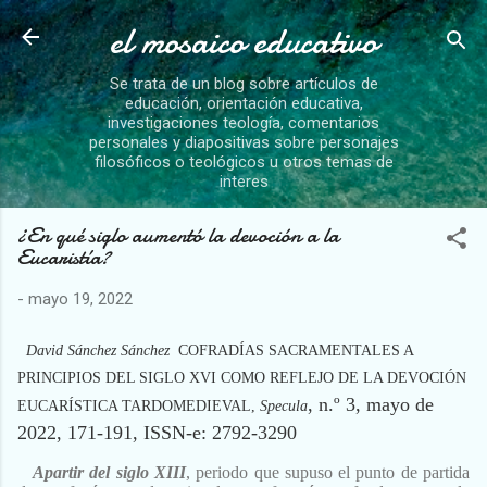
el mosaico educativo
Ir al contenido principal
Se trata de un blog sobre artículos de
educación, orientación educativa,
investigaciones teología, comentarios
personales y diapositivas sobre personajes
filosóficos o teológicos u otros temas de
interes
¿En qué siglo aumentó la devoción a la
Eucaristía?
-
mayo 19, 2022
David Sánchez Sánchez
COFRADÍAS SACRAMENTALES A
PRINCIPIOS DEL SIGLO XVI COMO REFLEJO DE LA DEVOCIÓN
, n.º 3, mayo de
EUCARÍSTICA TARDOMEDIEVAL,
Specula
2022, 171-191, ISSN-e: 2792-3290
Apartir del siglo XIII
, periodo que supuso el punto de partida