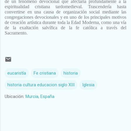
de un fenómeno devocional que afectaría profundamente a la
espiritualidad cristiana tardomedieval. Trascendería hasta
convertirse en una causa de organización social mediante las
congregaciones devocionales y en uno de los principales motivos
de creación artística durante toda la Edad Moderna, como una vía
de la exaltación salvífica de la fe católica a través del
Sacramento.
eucaristía
Fe cristiana
historia
historia cultura educacion siglo XIII
Iglesia
Ubicación:
Murcia, España
C
o
m