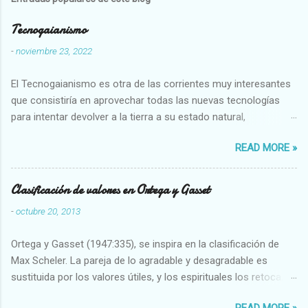
Tecnogaianismo
-
noviembre 23, 2022
El Tecnogaianismo es otra de las corrientes muy interesantes
que consistiría en aprovechar todas las nuevas tecnologías
para intentar devolver a la tierra a su estado natural,
restaurarando todo el daño que hemos hecho a la tierra los
READ MORE »
seres humanos.
Clasificación de valores en Ortega y Gasset
-
octubre 20, 2013
Ortega y Gasset (1947:335), se inspira en la clasificación de
Max Scheler. La pareja de lo agradable y desagradable es
sustituida por los valores útiles, y los espirituales los retoca.
Su clasificación queda : 1 UTILES Capaz-Incapaz Caro-Barato
READ MORE »