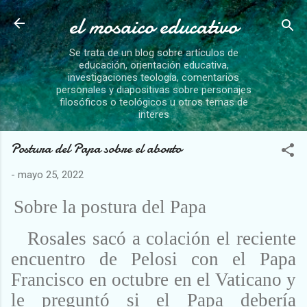
el mosaico educativo
Ir al contenido principal
Se trata de un blog sobre artículos de
educación, orientación educativa,
investigaciones teología, comentarios
personales y diapositivas sobre personajes
filosóficos o teológicos u otros temas de
interes
Postura del Papa sobre el aborto
-
mayo 25, 2022
Sobre la postura del Papa
Rosales sacó a colación el reciente
encuentro de Pelosi con el Papa
Francisco en octubre en el Vaticano y
le preguntó si el Papa debería