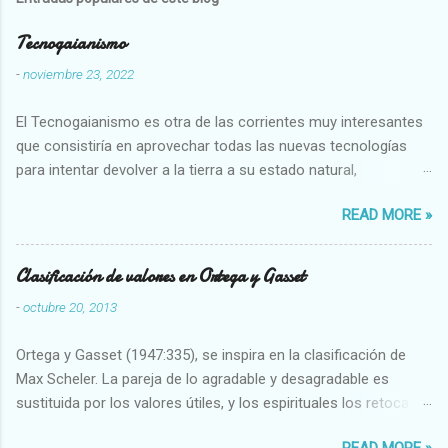
Tecnogaianismo
-
noviembre 23, 2022
El Tecnogaianismo es otra de las corrientes muy interesantes
que consistiría en aprovechar todas las nuevas tecnologías
para intentar devolver a la tierra a su estado natural,
restaurarando todo el daño que hemos hecho a la tierra los
READ MORE »
seres humanos.
Clasificación de valores en Ortega y Gasset
-
octubre 20, 2013
Ortega y Gasset (1947:335), se inspira en la clasificación de
Max Scheler. La pareja de lo agradable y desagradable es
sustituida por los valores útiles, y los espirituales los retoca.
Su clasificación queda : 1 UTILES Capaz-Incapaz Caro-Barato
READ MORE »