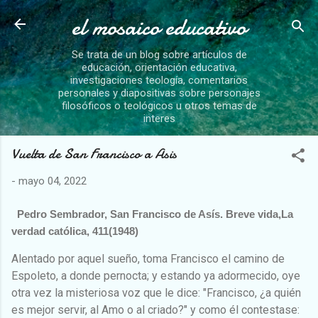
el mosaico educativo
Ir al contenido principal
Se trata de un blog sobre artículos de
educación, orientación educativa,
investigaciones teología, comentarios
personales y diapositivas sobre personajes
filosóficos o teológicos u otros temas de
interes
Vuelta de San Francisco a Asis
-
mayo 04, 2022
Pedro Sembrador, San Francisco de Asís. Breve vida,La
verdad católica, 411(1948)
Alentado por aquel sueño, toma Francisco el camino de
Espoleto, a donde pernocta; y estando ya adormecido, oye
otra vez la misteriosa voz que le dice: "Francisco, ¿a quién
es mejor servir, al Amo o al criado?" y como él contestase: