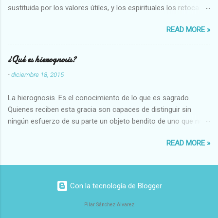
sustituida por los valores útiles, y los espirituales los retoca.
Su clasificación queda : 1 UTILES Capaz-Incapaz Caro-Barato
READ MORE »
Abundante-Escaso,etc 2 VITALES Sano-Enfermo Selecto-
Vulgar Enérgico-Inerte Fuerte-Débil,etc. 3 ESPIRITUALES a)
Intelectuales Conocimiento-Error Exacto-Aproximado
¿Qué es hierognosis?
Evidente-Probable,etc b) Morales Bueno-malo Bondadoso-
-
diciembre 18, 2015
malvado Justo-Injusto Escrupuloso-Relajado Leal-Desleal,etc.
d) Estéticos Bello-Feo Gracioso-Tosco Elegante-Inelegante
La hierognosis. Es el conocimiento de lo que es sagrado.
Armonioso-Inarmonioso 4 RELIGIOSOS Santo-Pr...
Quienes reciben esta gracia son capaces de distinguir sin
ningún esfuerzo de su parte un objeto bendito de uno que no
lo está, o las auténticas reliquias de los santos.
READ MORE »
Con la tecnología de Blogger
Pilar Sánchez Alvarez