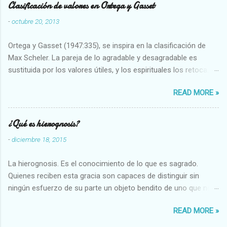
Clasificación de valores en Ortega y Gasset
-
octubre 20, 2013
Ortega y Gasset (1947:335), se inspira en la clasificación de
Max Scheler. La pareja de lo agradable y desagradable es
sustituida por los valores útiles, y los espirituales los retoca.
Su clasificación queda : 1 UTILES Capaz-Incapaz Caro-Barato
READ MORE »
Abundante-Escaso,etc 2 VITALES Sano-Enfermo Selecto-
Vulgar Enérgico-Inerte Fuerte-Débil,etc. 3 ESPIRITUALES a)
Intelectuales Conocimiento-Error Exacto-Aproximado
¿Qué es hierognosis?
Evidente-Probable,etc b) Morales Bueno-malo Bondadoso-
-
diciembre 18, 2015
malvado Justo-Injusto Escrupuloso-Relajado Leal-Desleal,etc.
d) Estéticos Bello-Feo Gracioso-Tosco Elegante-Inelegante
La hierognosis. Es el conocimiento de lo que es sagrado.
Armonioso-Inarmonioso 4 RELIGIOSOS Santo-Pr...
Quienes reciben esta gracia son capaces de distinguir sin
ningún esfuerzo de su parte un objeto bendito de uno que no
lo está, o las auténticas reliquias de los santos.
READ MORE »