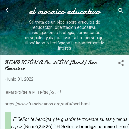
el mosaico educativo
Ir al contenido princip
Se trata de un blog sobre artículos de
educación, orientación educativa,
investigaciones teología, comentarios
personales y diapositivas sobre personajes
filosóficos o teológicos u otros temas de
interes
BENDICIÓN A Fr. LEÓN [BenL] San
Francisco
-
junio 01, 2022
BENDICIÓN A Fr. LEÓN
[BenL]
https://www.franciscanos.org/esfa/benl.html
1
El Señor te bendiga y te guarde; te muestre su faz y tenga 
3
la paz
(Núm 6,24-26).
El Señor te bendiga, hermano León (