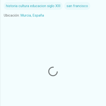
historia cultura educacion siglo XIII
san francisco
Ubicación:
Murcia, España
C
o
m
e
n
t
a
r
i
o
s