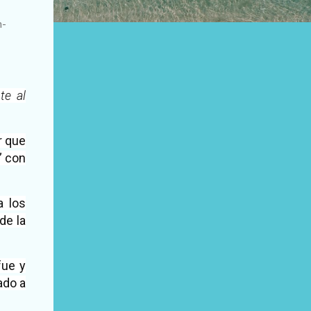
n-
te al
r que
” con
a los
de la
fue y
ado a