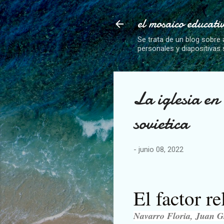
el mosaico educati
Se trata de un blog sobre 
personales y diapositivas
La iglesia en
sovietica
-
junio 08, 2022
El factor r
Navarro Floria, Juan G