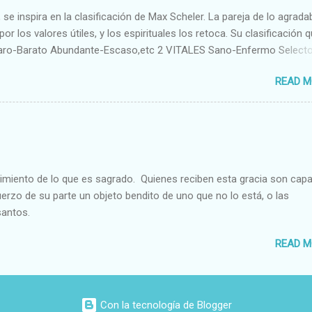
se inspira en la clasificación de Max Scheler. La pareja de lo agrada
or los valores útiles, y los espirituales los retoca. Su clasificación q
aro-Barato Abundante-Escaso,etc 2 VITALES Sano-Enfermo Select
rte-Débil,etc. 3 ESPIRITUALES a) Intelectuales Conocimiento-Error E
READ M
ble,etc b) Morales Bueno-malo Bondadoso-malvado Justo-Injusto
Desleal,etc. d) Estéticos Bello-Feo Gracioso-Tosco Elegante-Ineleg
ELIGIOSOS Santo-Pr...
cimiento de lo que es sagrado. Quienes reciben esta gracia son cap
fuerzo de su parte un objeto bendito de uno que no lo está, o las
santos.
READ M
Con la tecnología de Blogger