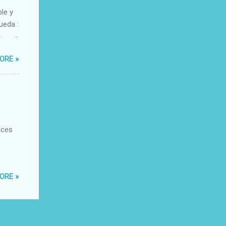
ble y
ueda :
o-
xacto-
ORE »
ante
aces
ORE »