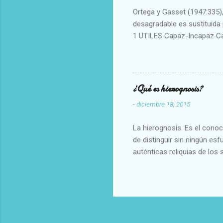
Ortega y Gasset (1947:335), 
desagradable es sustituida p
1 UTILES Capaz-Incapaz C
Vulgar Enérgico-Inerte Fue
Aproximado Evidente-Proba
Escrupuloso-Relajado Leal-
Armonioso-Inarmonioso 4 R
¿Qué es hierognosis?
-
diciembre 18, 2015
La hierognosis. Es el cono
de distinguir sin ningún es
auténticas reliquias de los 