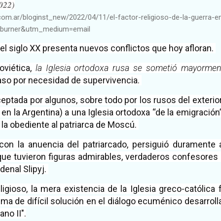
022)
o.com.ar/bloginst_new/2022/04/11/el-factor-religioso-de-la-guerra-e
dburner&utm_medium=email
 el siglo XX presenta nuevos conflictos que hoy afloran.
oviética,
la Iglesia ortodoxa rusa se sometió mayormen
caso por necesidad de supervivencia.
ceptada por algunos, sobre todo por los rusos del exterio
en la Argentina) a una Iglesia ortodoxa “de la emigración
a la obediente al patriarca de Moscú.
 con la anuencia del patriarcado, persiguió duramente 
que tuvieron figuras admirables, verdaderos confesores 
denal Slipyj.
ligioso, la mera existencia de la Iglesia greco-católica 
ma de difícil solución en el diálogo ecuménico desarroll
ano II".