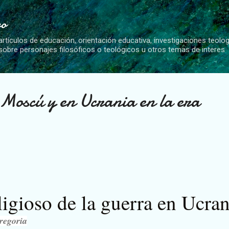
Ir al contenido principal
vo
artículos de educación, orientación educativa, investigaciones teolo
 sobre personajes filosóficos o teológicos u otros temas de interes
 Moscú y en Ucrania en la era
eligioso de la guerra en Ucran
regoria