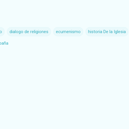
mo
dialogo de religiones
ecumenismo
historia De la Iglesia
spaña