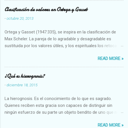
Clasificación de valores en Ortega y Gasset
-
octubre 20, 2013
Ortega y Gasset (1947:335), se inspira en la clasificación de
Max Scheler. La pareja de lo agradable y desagradable es
sustituida por los valores útiles, y los espirituales los retoca.
Su clasificación queda : 1 UTILES Capaz-Incapaz Caro-Barato
READ MORE »
Abundante-Escaso,etc 2 VITALES Sano-Enfermo Selecto-
Vulgar Enérgico-Inerte Fuerte-Débil,etc. 3 ESPIRITUALES a)
Intelectuales Conocimiento-Error Exacto-Aproximado
¿Qué es hierognosis?
Evidente-Probable,etc b) Morales Bueno-malo Bondadoso-
-
diciembre 18, 2015
malvado Justo-Injusto Escrupuloso-Relajado Leal-Desleal,etc.
d) Estéticos Bello-Feo Gracioso-Tosco Elegante-Inelegante
La hierognosis. Es el conocimiento de lo que es sagrado.
Armonioso-Inarmonioso 4 RELIGIOSOS Santo-Pr...
Quienes reciben esta gracia son capaces de distinguir sin
ningún esfuerzo de su parte un objeto bendito de uno que no
lo está, o las auténticas reliquias de los santos.
READ MORE »