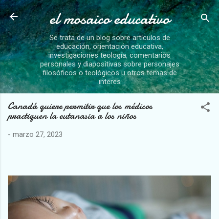
el mosaico educativo
Ir al contenido principal
Se trata de un blog sobre artículos de
educación, orientación educativa,
investigaciones teología, comentarios
personales y diapositivas sobre personajes
filosóficos o teológicos u otros temas de
interes
Canadá quiere permitir que los médicos
practiquen la eutanasia a los niños
-
marzo 27, 2023