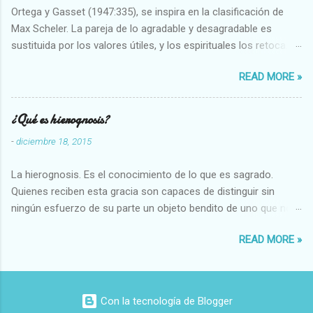
Ortega y Gasset (1947:335), se inspira en la clasificación de
Max Scheler. La pareja de lo agradable y desagradable es
sustituida por los valores útiles, y los espirituales los retoca.
Su clasificación queda : 1 UTILES Capaz-Incapaz Caro-Barato
READ MORE »
Abundante-Escaso,etc 2 VITALES Sano-Enfermo Selecto-
Vulgar Enérgico-Inerte Fuerte-Débil,etc. 3 ESPIRITUALES a)
Intelectuales Conocimiento-Error Exacto-Aproximado
¿Qué es hierognosis?
Evidente-Probable,etc b) Morales Bueno-malo Bondadoso-
-
diciembre 18, 2015
malvado Justo-Injusto Escrupuloso-Relajado Leal-Desleal,etc.
d) Estéticos Bello-Feo Gracioso-Tosco Elegante-Inelegante
La hierognosis. Es el conocimiento de lo que es sagrado.
Armonioso-Inarmonioso 4 RELIGIOSOS Santo-Pr...
Quienes reciben esta gracia son capaces de distinguir sin
ningún esfuerzo de su parte un objeto bendito de uno que no
lo está, o las auténticas reliquias de los santos.
READ MORE »
Con la tecnología de Blogger