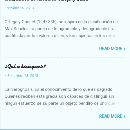
-
octubre 20, 2013
Ortega y Gasset (1947:335), se inspira en la clasificación de
Max Scheler. La pareja de lo agradable y desagradable es
sustituida por los valores útiles, y los espirituales los retoca.
Su clasificación queda : 1 UTILES Capaz-Incapaz Caro-Barato
READ MORE »
Abundante-Escaso,etc 2 VITALES Sano-Enfermo Selecto-
Vulgar Enérgico-Inerte Fuerte-Débil,etc. 3 ESPIRITUALES a)
Intelectuales Conocimiento-Error Exacto-Aproximado
¿Qué es hierognosis?
Evidente-Probable,etc b) Morales Bueno-malo Bondadoso-
-
diciembre 18, 2015
malvado Justo-Injusto Escrupuloso-Relajado Leal-Desleal,etc.
d) Estéticos Bello-Feo Gracioso-Tosco Elegante-Inelegante
La hierognosis. Es el conocimiento de lo que es sagrado.
Armonioso-Inarmonioso 4 RELIGIOSOS Santo-Pr...
Quienes reciben esta gracia son capaces de distinguir sin
ningún esfuerzo de su parte un objeto bendito de uno que no
lo está, o las auténticas reliquias de los santos.
READ MORE »