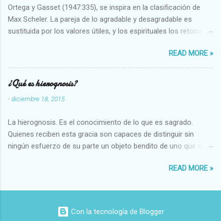
Ortega y Gasset (1947:335), se inspira en la clasificación de
Max Scheler. La pareja de lo agradable y desagradable es
sustituida por los valores útiles, y los espirituales los retoca.
Su clasificación queda : 1 UTILES Capaz-Incapaz Caro-Barato
READ MORE »
Abundante-Escaso,etc 2 VITALES Sano-Enfermo Selecto-
Vulgar Enérgico-Inerte Fuerte-Débil,etc. 3 ESPIRITUALES a)
Intelectuales Conocimiento-Error Exacto-Aproximado
¿Qué es hierognosis?
Evidente-Probable,etc b) Morales Bueno-malo Bondadoso-
-
diciembre 18, 2015
malvado Justo-Injusto Escrupuloso-Relajado Leal-Desleal,etc.
d) Estéticos Bello-Feo Gracioso-Tosco Elegante-Inelegante
La hierognosis. Es el conocimiento de lo que es sagrado.
Armonioso-Inarmonioso 4 RELIGIOSOS Santo-Pr...
Quienes reciben esta gracia son capaces de distinguir sin
ningún esfuerzo de su parte un objeto bendito de uno que no
lo está, o las auténticas reliquias de los santos.
READ MORE »
Con la tecnología de Blogger