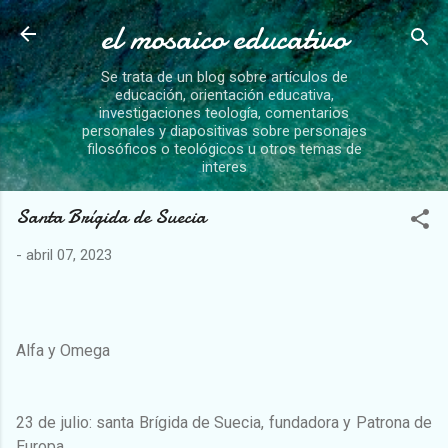
el mosaico educativo
Ir al contenido principal
Se trata de un blog sobre artículos de
educación, orientación educativa,
investigaciones teología, comentarios
personales y diapositivas sobre personajes
filosóficos o teológicos u otros temas de
interes
Santa Brígida de Suecia
-
abril 07, 2023
Alfa y Omega
23 de julio: santa Brígida de Suecia, fundadora y Patrona de
Europa