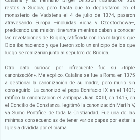
Catalina y su hermano Birger Ulfsson trasladaron sus
restos a Suecia; pero hasta que lo depositaron en el
monasterio de Vadstena el 4 de julio de 1374, pasaron
atravesando Europa –incluidas Viena y Czestochowa–,
predicando una misión itinerante mientras daban a conocer
las revelaciones de Brígida, ratificada con los milagros que
Dios iba haciendo y que fueron solo un anticipo de los que
luego se realizarían junto al sepulcro de Brígida.
Otro dato curioso por infrecuente fue su «triple
canonización». Me explico. Catalina se fue a Roma en 1375
a gestionar la canonización de su madre, pero murió sin
conseguirlo. La canonizó el papa Bonifacio IX en el 1401;
ratificó la canonización el antipapa Juan XXIII, en 1415, en
el Concilio de Constanza; legitimó la canonización Martín V,
ya Sumo Pontífice de toda la Cristiandad. Fue una de las
mínimas consecuencias de tener varios papas por estar la
Iglesia dividida por el cisma.