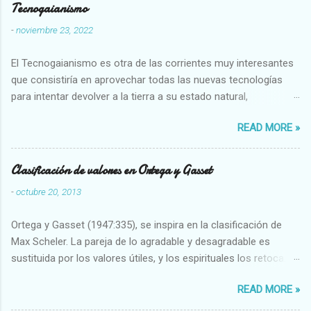
Tecnogaianismo
-
noviembre 23, 2022
El Tecnogaianismo es otra de las corrientes muy interesantes
que consistiría en aprovechar todas las nuevas tecnologías
para intentar devolver a la tierra a su estado natural,
restaurarando todo el daño que hemos hecho a la tierra los
READ MORE »
seres humanos.
Clasificación de valores en Ortega y Gasset
-
octubre 20, 2013
Ortega y Gasset (1947:335), se inspira en la clasificación de
Max Scheler. La pareja de lo agradable y desagradable es
sustituida por los valores útiles, y los espirituales los retoca.
Su clasificación queda : 1 UTILES Capaz-Incapaz Caro-Barato
READ MORE »
Abundante-Escaso,etc 2 VITALES Sano-Enfermo Selecto-
Vulgar Enérgico-Inerte Fuerte-Débil,etc. 3 ESPIRITUALES a)