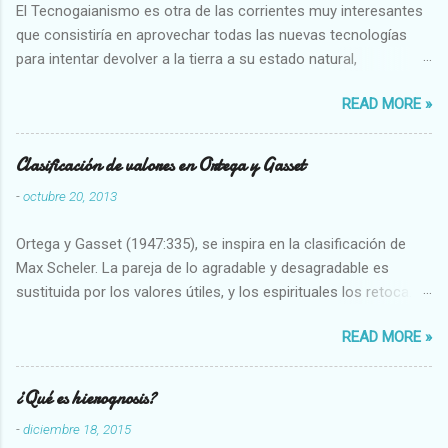
El Tecnogaianismo es otra de las corrientes muy interesantes
que consistiría en aprovechar todas las nuevas tecnologías
para intentar devolver a la tierra a su estado natural,
restaurarando todo el daño que hemos hecho a la tierra los
READ MORE »
seres humanos.
Clasificación de valores en Ortega y Gasset
-
octubre 20, 2013
Ortega y Gasset (1947:335), se inspira en la clasificación de
Max Scheler. La pareja de lo agradable y desagradable es
sustituida por los valores útiles, y los espirituales los retoca.
Su clasificación queda : 1 UTILES Capaz-Incapaz Caro-Barato
READ MORE »
Abundante-Escaso,etc 2 VITALES Sano-Enfermo Selecto-
Vulgar Enérgico-Inerte Fuerte-Débil,etc. 3 ESPIRITUALES a)
Intelectuales Conocimiento-Error Exacto-Aproximado
¿Qué es hierognosis?
Evidente-Probable,etc b) Morales Bueno-malo Bondadoso-
-
diciembre 18, 2015
malvado Justo-Injusto Escrupuloso-Relajado Leal-Desleal,etc.