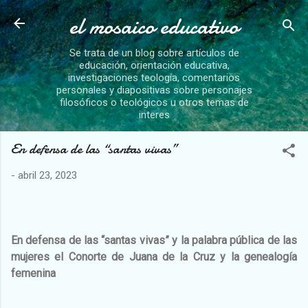
el mosaico educativo
Ir al contenido principal
Se trata de un blog sobre artículos de
educación, orientación educativa,
investigaciones teología, comentarios
personales y diapositivas sobre personajes
filosóficos o teológicos u otros temas de
interes
En defensa de las “santas vivas”
-
abril 23, 2023
En defensa de las “santas vivas” y la palabra pública de las
mujeres el Conorte de Juana de la Cruz y la genealogía
femenina