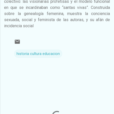
colectivo: las visionarias profetisas y el modelo funcional
en que se incardinaban como “santas vivas”. Construida
sobre la genealogía femenina, muestra la conciencia
sexuada, social y feminista de las autoras, y su afán de
incidencia social
historia cultura educacion
C
o
m
e
n
t
a