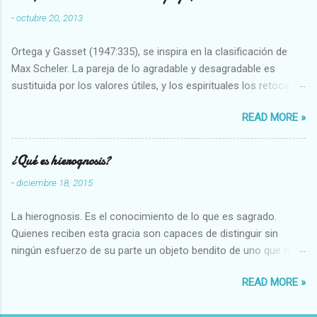
-
octubre 20, 2013
Ortega y Gasset (1947:335), se inspira en la clasificación de
Max Scheler. La pareja de lo agradable y desagradable es
sustituida por los valores útiles, y los espirituales los retoca.
Su clasificación queda : 1 UTILES Capaz-Incapaz Caro-Barato
READ MORE »
Abundante-Escaso,etc 2 VITALES Sano-Enfermo Selecto-
Vulgar Enérgico-Inerte Fuerte-Débil,etc. 3 ESPIRITUALES a)
Intelectuales Conocimiento-Error Exacto-Aproximado
¿Qué es hierognosis?
Evidente-Probable,etc b) Morales Bueno-malo Bondadoso-
-
diciembre 18, 2015
malvado Justo-Injusto Escrupuloso-Relajado Leal-Desleal,etc.
d) Estéticos Bello-Feo Gracioso-Tosco Elegante-Inelegante
La hierognosis. Es el conocimiento de lo que es sagrado.
Armonioso-Inarmonioso 4 RELIGIOSOS Santo-Pr...
Quienes reciben esta gracia son capaces de distinguir sin
ningún esfuerzo de su parte un objeto bendito de uno que no
lo está, o las auténticas reliquias de los santos.
READ MORE »