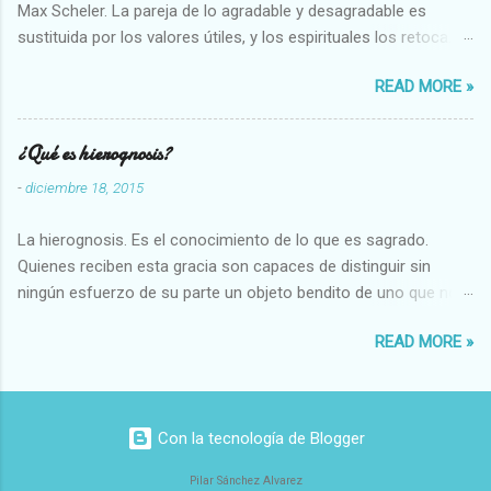
Max Scheler. La pareja de lo agradable y desagradable es
sustituida por los valores útiles, y los espirituales los retoca.
Su clasificación queda : 1 UTILES Capaz-Incapaz Caro-Barato
READ MORE »
Abundante-Escaso,etc 2 VITALES Sano-Enfermo Selecto-
Vulgar Enérgico-Inerte Fuerte-Débil,etc. 3 ESPIRITUALES a)
Intelectuales Conocimiento-Error Exacto-Aproximado
¿Qué es hierognosis?
Evidente-Probable,etc b) Morales Bueno-malo Bondadoso-
-
diciembre 18, 2015
malvado Justo-Injusto Escrupuloso-Relajado Leal-Desleal,etc.
d) Estéticos Bello-Feo Gracioso-Tosco Elegante-Inelegante
La hierognosis. Es el conocimiento de lo que es sagrado.
Armonioso-Inarmonioso 4 RELIGIOSOS Santo-Pr...
Quienes reciben esta gracia son capaces de distinguir sin
ningún esfuerzo de su parte un objeto bendito de uno que no
lo está, o las auténticas reliquias de los santos.
READ MORE »
Con la tecnología de Blogger
Pilar Sánchez Alvarez