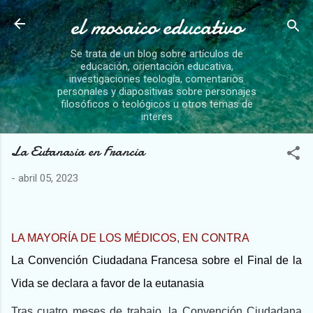
el mosaico educativo
Ir al contenido principal
Se trata de un blog sobre artículos de
educación, orientación educativa,
investigaciones teología, comentarios
personales y diapositivas sobre personajes
filosóficos o teológicos u otros temas de
interes
La Eutanasia en Francia
-
abril 05, 2023
LA MAYORÍA DE LOS MÉDICOS, EN CONTRA
La Convención Ciudadana Francesa sobre el Final de la
Vida se declara a favor de la eutanasia
Tras cuatro meses de trabajo, la Convención Ciudadana