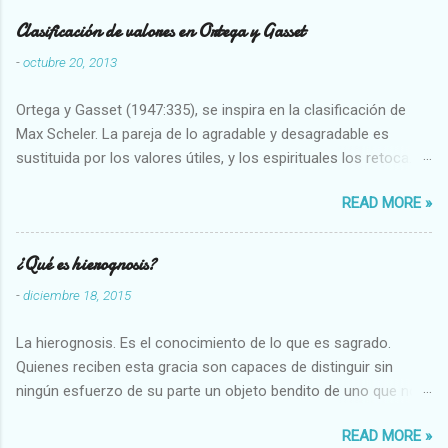
Clasificación de valores en Ortega y Gasset
-
octubre 20, 2013
Ortega y Gasset (1947:335), se inspira en la clasificación de
Max Scheler. La pareja de lo agradable y desagradable es
sustituida por los valores útiles, y los espirituales los retoca.
Su clasificación queda : 1 UTILES Capaz-Incapaz Caro-Barato
READ MORE »
Abundante-Escaso,etc 2 VITALES Sano-Enfermo Selecto-
Vulgar Enérgico-Inerte Fuerte-Débil,etc. 3 ESPIRITUALES a)
Intelectuales Conocimiento-Error Exacto-Aproximado
¿Qué es hierognosis?
Evidente-Probable,etc b) Morales Bueno-malo Bondadoso-
-
diciembre 18, 2015
malvado Justo-Injusto Escrupuloso-Relajado Leal-Desleal,etc.
d) Estéticos Bello-Feo Gracioso-Tosco Elegante-Inelegante
La hierognosis. Es el conocimiento de lo que es sagrado.
Armonioso-Inarmonioso 4 RELIGIOSOS Santo-Pr...
Quienes reciben esta gracia son capaces de distinguir sin
ningún esfuerzo de su parte un objeto bendito de uno que no
lo está, o las auténticas reliquias de los santos.
READ MORE »