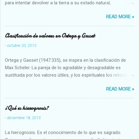
para intentar devolver a la tierra a su estado natural,
restaurarando todo el daño que hemos hecho a la tierra los
READ MORE »
seres humanos.
Clasificación de valores en Ortega y Gasset
-
octubre 20, 2013
Ortega y Gasset (1947:335), se inspira en la clasificación de
Max Scheler. La pareja de lo agradable y desagradable es
sustituida por los valores útiles, y los espirituales los retoca.
Su clasificación queda : 1 UTILES Capaz-Incapaz Caro-Barato
READ MORE »
Abundante-Escaso,etc 2 VITALES Sano-Enfermo Selecto-
Vulgar Enérgico-Inerte Fuerte-Débil,etc. 3 ESPIRITUALES a)
Intelectuales Conocimiento-Error Exacto-Aproximado
¿Qué es hierognosis?
Evidente-Probable,etc b) Morales Bueno-malo Bondadoso-
-
diciembre 18, 2015
malvado Justo-Injusto Escrupuloso-Relajado Leal-Desleal,etc.
d) Estéticos Bello-Feo Gracioso-Tosco Elegante-Inelegante
La hierognosis. Es el conocimiento de lo que es sagrado.
Armonioso-Inarmonioso 4 RELIGIOSOS Santo-Pr...