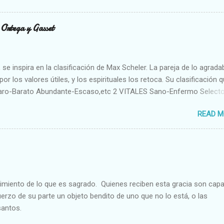
n Ortega y Gasset
se inspira en la clasificación de Max Scheler. La pareja de lo agrada
or los valores útiles, y los espirituales los retoca. Su clasificación q
aro-Barato Abundante-Escaso,etc 2 VITALES Sano-Enfermo Select
rte-Débil,etc. 3 ESPIRITUALES a) Intelectuales Conocimiento-Error E
READ M
ble,etc b) Morales Bueno-malo Bondadoso-malvado Justo-Injusto
Desleal,etc. d) Estéticos Bello-Feo Gracioso-Tosco Elegante-Ineleg
ELIGIOSOS Santo-Pr...
cimiento de lo que es sagrado. Quienes reciben esta gracia son cap
fuerzo de su parte un objeto bendito de uno que no lo está, o las
santos.