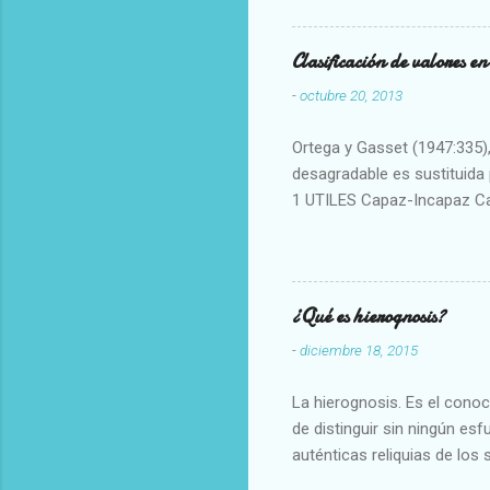
Clasificación de valores e
-
octubre 20, 2013
Ortega y Gasset (1947:335), 
desagradable es sustituida p
1 UTILES Capaz-Incapaz C
Vulgar Enérgico-Inerte Fue
Aproximado Evidente-Proba
Escrupuloso-Relajado Leal-
Armonioso-Inarmonioso 4 R
¿Qué es hierognosis?
-
diciembre 18, 2015
La hierognosis. Es el cono
de distinguir sin ningún es
auténticas reliquias de los 