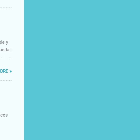
ble y
ueda :
o-
xacto-
ORE »
ante
aces