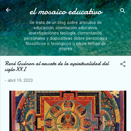
el mosaico educativo
Ir al contenido principal
Se trata de un blog sobre artículos de
educación, orientación educativa,
investigaciones teología, comentarios
personales y diapositivas sobre personajes
filosóficos o teológicos u otros temas de
interes
René Guénon al rescate de la espiritualidad del
siglo XXI
-
abril 19, 2023