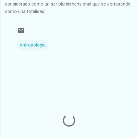
considerado como un ser pluridimensional que se comprende
como una totalidad.
antropología
C
o
m
e
n
t
a
r
i
o