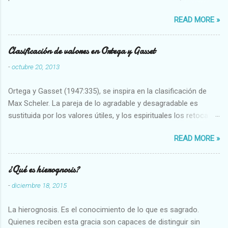
restaurarando todo el daño que hemos hecho a la tierra los
READ MORE »
seres humanos.
Clasificación de valores en Ortega y Gasset
-
octubre 20, 2013
Ortega y Gasset (1947:335), se inspira en la clasificación de
Max Scheler. La pareja de lo agradable y desagradable es
sustituida por los valores útiles, y los espirituales los retoca.
Su clasificación queda : 1 UTILES Capaz-Incapaz Caro-Barato
READ MORE »
Abundante-Escaso,etc 2 VITALES Sano-Enfermo Selecto-
Vulgar Enérgico-Inerte Fuerte-Débil,etc. 3 ESPIRITUALES a)
Intelectuales Conocimiento-Error Exacto-Aproximado
¿Qué es hierognosis?
Evidente-Probable,etc b) Morales Bueno-malo Bondadoso-
-
diciembre 18, 2015
malvado Justo-Injusto Escrupuloso-Relajado Leal-Desleal,etc.
d) Estéticos Bello-Feo Gracioso-Tosco Elegante-Inelegante
La hierognosis. Es el conocimiento de lo que es sagrado.
Armonioso-Inarmonioso 4 RELIGIOSOS Santo-Pr...
Quienes reciben esta gracia son capaces de distinguir sin