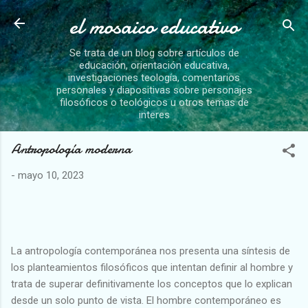
el mosaico educativo
Ir al contenido principal
Se trata de un blog sobre artículos de
educación, orientación educativa,
investigaciones teología, comentarios
personales y diapositivas sobre personajes
filosóficos o teológicos u otros temas de
interes
Antropología moderna
-
mayo 10, 2023
La antropología contemporánea nos presenta una síntesis de
los planteamientos filosóficos que intentan definir al hombre y
trata de superar definitivamente los conceptos que lo explican
desde un solo punto de vista. El hombre contemporáneo es