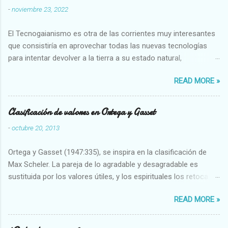
-
noviembre 23, 2022
El Tecnogaianismo es otra de las corrientes muy interesantes
que consistiría en aprovechar todas las nuevas tecnologías
para intentar devolver a la tierra a su estado natural,
restaurarando todo el daño que hemos hecho a la tierra los
READ MORE »
seres humanos.
Clasificación de valores en Ortega y Gasset
-
octubre 20, 2013
Ortega y Gasset (1947:335), se inspira en la clasificación de
Max Scheler. La pareja de lo agradable y desagradable es
sustituida por los valores útiles, y los espirituales los retoca.
Su clasificación queda : 1 UTILES Capaz-Incapaz Caro-Barato
READ MORE »
Abundante-Escaso,etc 2 VITALES Sano-Enfermo Selecto-
Vulgar Enérgico-Inerte Fuerte-Débil,etc. 3 ESPIRITUALES a)
Intelectuales Conocimiento-Error Exacto-Aproximado