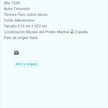
Año 1549
Autor Tintoretto
Técnica Óleo sobre lienzo
Estilo Manierismo
Tamaño 210 cm × 533 cm
Localización Museo del Prado, Madrid,
España
País de origen Italia
Arte y religión
C
o
m
e
n