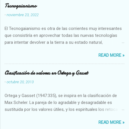
Tecnogaianismo
-
noviembre 23, 2022
El Tecnogaianismo es otra de las corrientes muy interesantes
que consistiría en aprovechar todas las nuevas tecnologías
para intentar devolver a la tierra a su estado natural,
restaurarando todo el daño que hemos hecho a la tierra los
READ MORE »
seres humanos.
Clasificación de valores en Ortega y Gasset
-
octubre 20, 2013
Ortega y Gasset (1947:335), se inspira en la clasificación de
Max Scheler. La pareja de lo agradable y desagradable es
sustituida por los valores útiles, y los espirituales los retoca.
Su clasificación queda : 1 UTILES Capaz-Incapaz Caro-Barato
READ MORE »
Abundante-Escaso,etc 2 VITALES Sano-Enfermo Selecto-