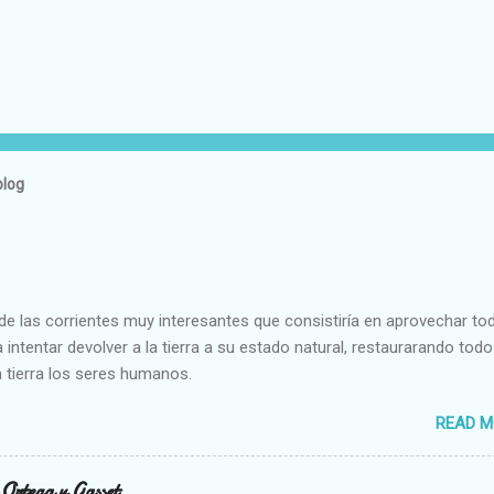
blog
e las corrientes muy interesantes que consistiría en aprovechar to
 intentar devolver a la tierra a su estado natural, restaurarando todo
 tierra los seres humanos.
READ M
n Ortega y Gasset