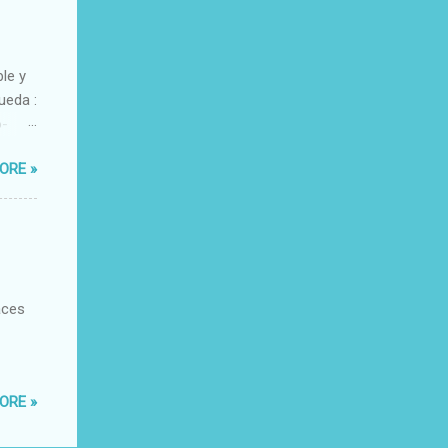
ble y
ueda :
o-
xacto-
ORE »
ante
aces
ORE »