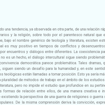
do una tendencia, ya observada en otra parte, de una relación rá
erarios y la religión, sobre todo por el parentesco natural que 
ue, bajo el nombre genérico de teología y literatura, existen es
cual es muy positivo en tiempos de conflictos y desencuentro
or encuentros y diálogos entre diferentes. La coexistencia pa
 no es un hecho, el diálogo intercultural sigue siendo problemát
 convivencia democrática parece problemática. Tales dramas, q
do, siguen siendo un desafío para la humanidad y, en este sentid
nes teológicas están llamadas a tomar posición. Esto ya sería m
 la pluralidad de métodos de trabajo en el ámbito de los estudios
literatura, pero no impide el estudio que profundice en su pertin
 formas de relación entre ellos, de una manera creativa e in
 existiendo la perspectiva de una guerra de religiones o guerra 
populares. De la misma comprensión deriva la convicción, expr