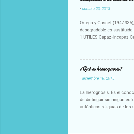
-
octubre 20, 2013
Ortega y Gasset (1947:335), 
desagradable es sustituida p
1 UTILES Capaz-Incapaz C
Vulgar Enérgico-Inerte Fue
Aproximado Evidente-Proba
Escrupuloso-Relajado Leal-
Armonioso-Inarmonioso 4 R
¿Qué es hierognosis?
-
diciembre 18, 2015
La hierognosis. Es el cono
de distinguir sin ningún es
auténticas reliquias de los 