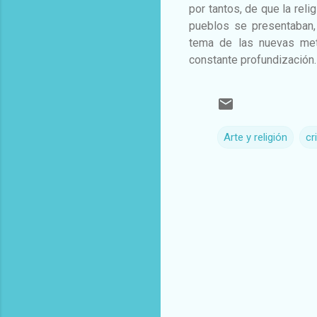
por tantos, de que la reli
pueblos se presentaban, 
tema de las nuevas me
constante profundización.
Arte y religión
cr
C
o
m
e
n
t
a
r