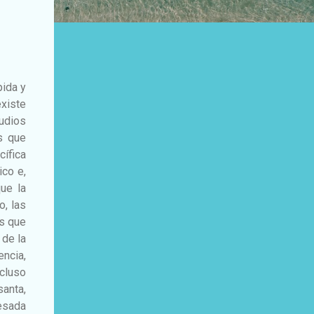
pida y
existe
tudios
s que
cífica
ico e,
ue la
o, las
ás que
 de la
encia,
cluso
santa,
esada