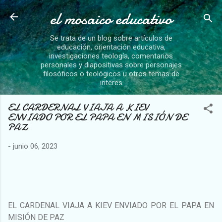
el mosaico educativo
Ir al contenido principal
Se trata de un blog sobre artículos de
educación, orientación educativa,
investigaciones teología, comentarios
personales y diapositivas sobre personajes
filosóficos o teológicos u otros temas de
interes
EL CARDERNAL VIAJA A KIEV
ENVIADO POR EL PAPA EN MISIÓN DE
PAZ
-
junio 06, 2023
EL CARDENAL VIAJA A KIEV ENVIADO POR EL PAPA EN
MISIÓN DE PAZ