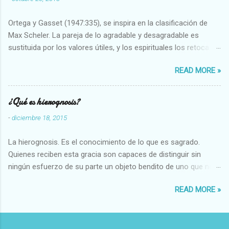
Ortega y Gasset (1947:335), se inspira en la clasificación de
Max Scheler. La pareja de lo agradable y desagradable es
sustituida por los valores útiles, y los espirituales los retoca.
Su clasificación queda : 1 UTILES Capaz-Incapaz Caro-Barato
READ MORE »
Abundante-Escaso,etc 2 VITALES Sano-Enfermo Selecto-
Vulgar Enérgico-Inerte Fuerte-Débil,etc. 3 ESPIRITUALES a)
Intelectuales Conocimiento-Error Exacto-Aproximado
¿Qué es hierognosis?
Evidente-Probable,etc b) Morales Bueno-malo Bondadoso-
-
diciembre 18, 2015
malvado Justo-Injusto Escrupuloso-Relajado Leal-Desleal,etc.
d) Estéticos Bello-Feo Gracioso-Tosco Elegante-Inelegante
La hierognosis. Es el conocimiento de lo que es sagrado.
Armonioso-Inarmonioso 4 RELIGIOSOS Santo-Pr...
Quienes reciben esta gracia son capaces de distinguir sin
ningún esfuerzo de su parte un objeto bendito de uno que no
lo está, o las auténticas reliquias de los santos.
READ MORE »