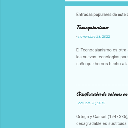
Entradas populares de este 
Tecnogaianismo
-
noviembre 23, 2022
El Tecnogaianismo es otra d
las nuevas tecnologías para
daño que hemos hecho a la
Clasificación de valores e
-
octubre 20, 2013
Ortega y Gasset (1947:335), 
desagradable es sustituida p