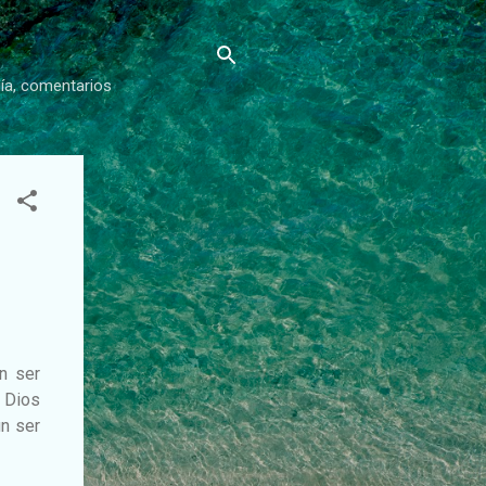
gía, comentarios
un ser
n Dios
un ser