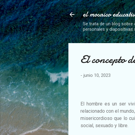
el mosaico educati
Se trata de un blog sobre 
personales y diapositivas
El concepto d
-
junio 10, 2023
El hombre es un ser vivif
relacionado con el mundo,
misericordioso que lo cui
social, sexuado y libre.