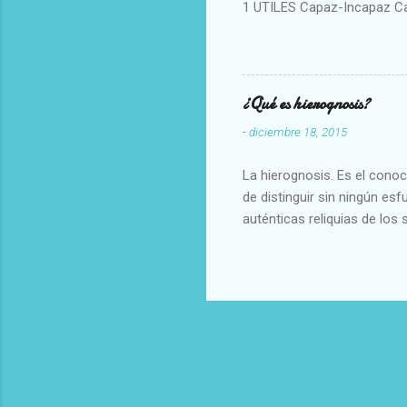
1 UTILES Capaz-Incapaz C
Vulgar Enérgico-Inerte Fue
Aproximado Evidente-Proba
Escrupuloso-Relajado Leal-
Armonioso-Inarmonioso 4 R
¿Qué es hierognosis?
-
diciembre 18, 2015
La hierognosis. Es el cono
de distinguir sin ningún es
auténticas reliquias de los 