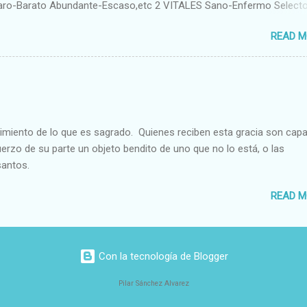
aro-Barato Abundante-Escaso,etc 2 VITALES Sano-Enfermo Select
rte-Débil,etc. 3 ESPIRITUALES a) Intelectuales Conocimiento-Error E
READ M
ble,etc b) Morales Bueno-malo Bondadoso-malvado Justo-Injusto
Desleal,etc. d) Estéticos Bello-Feo Gracioso-Tosco Elegante-Ineleg
ELIGIOSOS Santo-Pr...
cimiento de lo que es sagrado. Quienes reciben esta gracia son cap
fuerzo de su parte un objeto bendito de uno que no lo está, o las
santos.
READ M
Con la tecnología de Blogger
Pilar Sánchez Alvarez