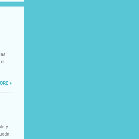
das
 el
ORE »
ble y
ueda :