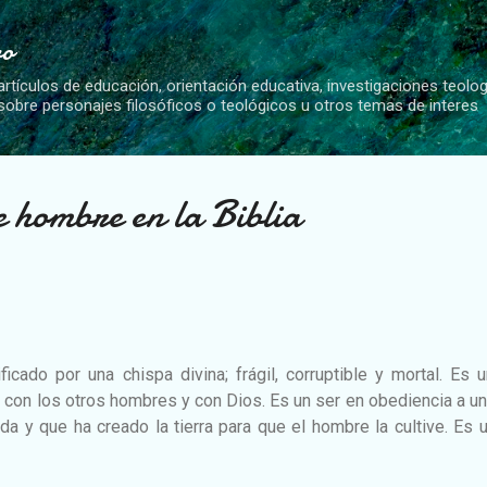
Ir al contenido principal
vo
artículos de educación, orientación educativa, investigaciones teolo
 sobre personajes filosóficos o teológicos u otros temas de interes
e hombre en la Biblia
icado por una chispa divina; frágil, corruptible y mortal. Es 
 con los otros hombres y con Dios. Es un ser en obediencia a u
da y que ha creado la tierra para que el hombre la cultive. Es 