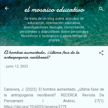
el mosaico educativo
Ir al contenido principal
Se trata de un blog sobre artículos de
educación, orientación educativa,
investigaciones teología, comentarios
personales y diapositivas sobre personajes
filosóficos o teológicos u otros temas de
interes
El hombre aumentado, ¿última fase de la
antropogenia neoliberal?
-
junio 12, 2023
Canavera, J. (2022). El hombre aumentado, ¿última fase de
la antropogenia neoliberal?. RECERCA. Revista De
Pensament I Anàlisi, 27(1).
https://doi.org/10.6035/recerca.5772