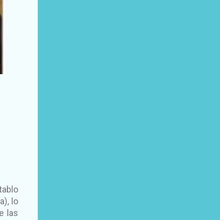
tablo
), lo
e las