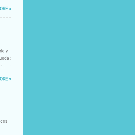
ORE »
ble y
ueda :
o-
xacto-
ORE »
ante
aces