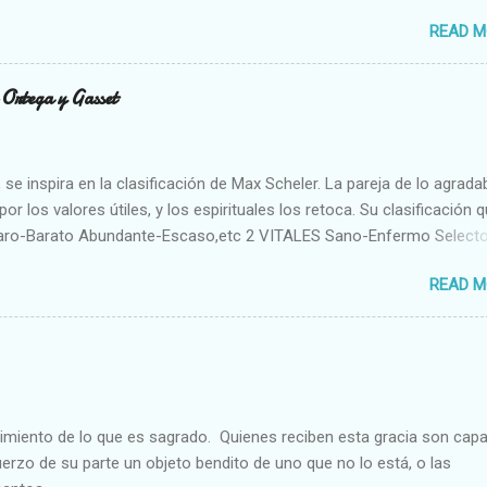
READ M
n Ortega y Gasset
se inspira en la clasificación de Max Scheler. La pareja de lo agrada
or los valores útiles, y los espirituales los retoca. Su clasificación q
aro-Barato Abundante-Escaso,etc 2 VITALES Sano-Enfermo Select
rte-Débil,etc. 3 ESPIRITUALES a) Intelectuales Conocimiento-Error E
READ M
ble,etc b) Morales Bueno-malo Bondadoso-malvado Justo-Injusto
Desleal,etc. d) Estéticos Bello-Feo Gracioso-Tosco Elegante-Ineleg
ELIGIOSOS Santo-Pr...
cimiento de lo que es sagrado. Quienes reciben esta gracia son cap
fuerzo de su parte un objeto bendito de uno que no lo está, o las