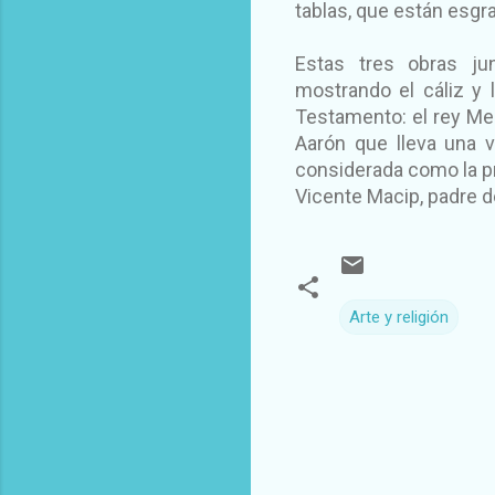
tablas, que están esgr
Estas tres obras ju
mostrando el cáliz y 
Testamento: el rey Mel
Aarón que lleva una v
considerada como la pr
Vicente Macip, padre d
Arte y religión
C
o
m
e