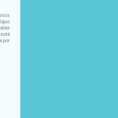
Jesús
tiguo
rdote
 está
a por