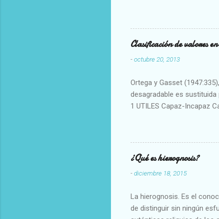
Clasificación de valores e
-
octubre 20, 2013
Ortega y Gasset (1947:335), 
desagradable es sustituida p
1 UTILES Capaz-Incapaz C
Vulgar Enérgico-Inerte Fue
Aproximado Evidente-Proba
Escrupuloso-Relajado Leal-
Armonioso-Inarmonioso 4 R
¿Qué es hierognosis?
-
diciembre 18, 2015
La hierognosis. Es el cono
de distinguir sin ningún es