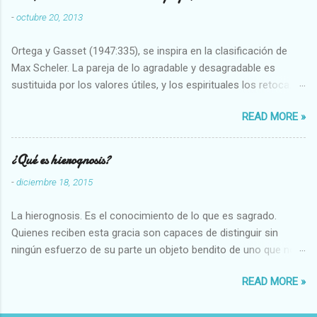
-
octubre 20, 2013
Ortega y Gasset (1947:335), se inspira en la clasificación de
Max Scheler. La pareja de lo agradable y desagradable es
sustituida por los valores útiles, y los espirituales los retoca.
Su clasificación queda : 1 UTILES Capaz-Incapaz Caro-Barato
READ MORE »
Abundante-Escaso,etc 2 VITALES Sano-Enfermo Selecto-
Vulgar Enérgico-Inerte Fuerte-Débil,etc. 3 ESPIRITUALES a)
Intelectuales Conocimiento-Error Exacto-Aproximado
¿Qué es hierognosis?
Evidente-Probable,etc b) Morales Bueno-malo Bondadoso-
-
diciembre 18, 2015
malvado Justo-Injusto Escrupuloso-Relajado Leal-Desleal,etc.
d) Estéticos Bello-Feo Gracioso-Tosco Elegante-Inelegante
La hierognosis. Es el conocimiento de lo que es sagrado.
Armonioso-Inarmonioso 4 RELIGIOSOS Santo-Pr...
Quienes reciben esta gracia son capaces de distinguir sin
ningún esfuerzo de su parte un objeto bendito de uno que no
lo está, o las auténticas reliquias de los santos.
READ MORE »