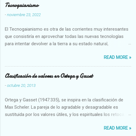
Tecnogaianismo
-
noviembre 23, 2022
El Tecnogaianismo es otra de las corrientes muy interesantes
que consistiría en aprovechar todas las nuevas tecnologías
para intentar devolver a la tierra a su estado natural,
restaurarando todo el daño que hemos hecho a la tierra los
READ MORE »
seres humanos.
Clasificación de valores en Ortega y Gasset
-
octubre 20, 2013
Ortega y Gasset (1947:335), se inspira en la clasificación de
Max Scheler. La pareja de lo agradable y desagradable es
sustituida por los valores útiles, y los espirituales los retoca.
Su clasificación queda : 1 UTILES Capaz-Incapaz Caro-Barato
READ MORE »
Abundante-Escaso,etc 2 VITALES Sano-Enfermo Selecto-