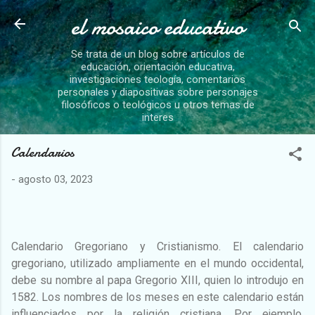
el mosaico educativo
Ir al contenido principal
Se trata de un blog sobre artículos de
educación, orientación educativa,
investigaciones teología, comentarios
personales y diapositivas sobre personajes
filosóficos o teológicos u otros temas de
interes
Calendarios
-
agosto 03, 2023
Calendario Gregoriano y Cristianismo. El calendario
gregoriano, utilizado ampliamente en el mundo occidental,
debe su nombre al papa Gregorio XIII, quien lo introdujo en
1582. Los nombres de los meses en este calendario están
influenciados por la religión cristiana. Por ejemplo,