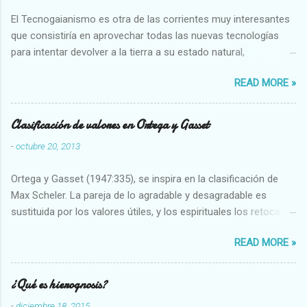
El Tecnogaianismo es otra de las corrientes muy interesantes
que consistiría en aprovechar todas las nuevas tecnologías
para intentar devolver a la tierra a su estado natural,
restaurarando todo el daño que hemos hecho a la tierra los
READ MORE »
seres humanos.
Clasificación de valores en Ortega y Gasset
-
octubre 20, 2013
Ortega y Gasset (1947:335), se inspira en la clasificación de
Max Scheler. La pareja de lo agradable y desagradable es
sustituida por los valores útiles, y los espirituales los retoca.
Su clasificación queda : 1 UTILES Capaz-Incapaz Caro-Barato
READ MORE »
Abundante-Escaso,etc 2 VITALES Sano-Enfermo Selecto-
Vulgar Enérgico-Inerte Fuerte-Débil,etc. 3 ESPIRITUALES a)
Intelectuales Conocimiento-Error Exacto-Aproximado
¿Qué es hierognosis?
Evidente-Probable,etc b) Morales Bueno-malo Bondadoso-
-
diciembre 18, 2015