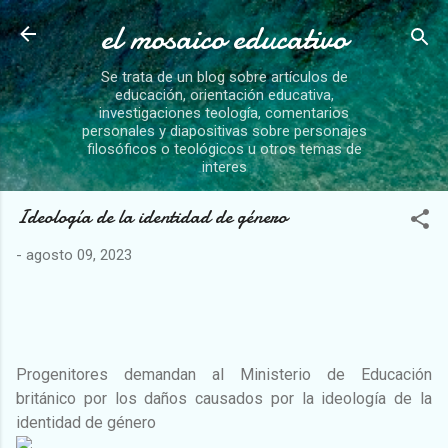
el mosaico educativo
Ir al contenido principal
Se trata de un blog sobre artículos de
educación, orientación educativa,
investigaciones teología, comentarios
personales y diapositivas sobre personajes
filosóficos o teológicos u otros temas de
interes
Ideología de la identidad de género
-
agosto 09, 2023
Progenitores demandan al Ministerio de Educación
británico por los daños causados por la ideología de la
identidad de género