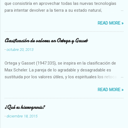
que consistiría en aprovechar todas las nuevas tecnologías
para intentar devolver a la tierra a su estado natural,
restaurarando todo el daño que hemos hecho a la tierra los
READ MORE »
seres humanos.
Clasificación de valores en Ortega y Gasset
-
octubre 20, 2013
Ortega y Gasset (1947:335), se inspira en la clasificación de
Max Scheler. La pareja de lo agradable y desagradable es
sustituida por los valores útiles, y los espirituales los retoca.
Su clasificación queda : 1 UTILES Capaz-Incapaz Caro-Barato
READ MORE »
Abundante-Escaso,etc 2 VITALES Sano-Enfermo Selecto-
Vulgar Enérgico-Inerte Fuerte-Débil,etc. 3 ESPIRITUALES a)
Intelectuales Conocimiento-Error Exacto-Aproximado
¿Qué es hierognosis?
Evidente-Probable,etc b) Morales Bueno-malo Bondadoso-
-
diciembre 18, 2015
malvado Justo-Injusto Escrupuloso-Relajado Leal-Desleal,etc.
d) Estéticos Bello-Feo Gracioso-Tosco Elegante-Inelegante