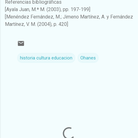
Referencias bibliográficas
[Ayala Juan, M.ª M. (2003), pp. 197-199]
[Menéndez Fernández, M.; Jimeno Martínez, A. y Fernández
Martínez, V. M. (2004), p. 420]
historia cultura educacion
Ohanes
C
o
m
e
n
t
a
r