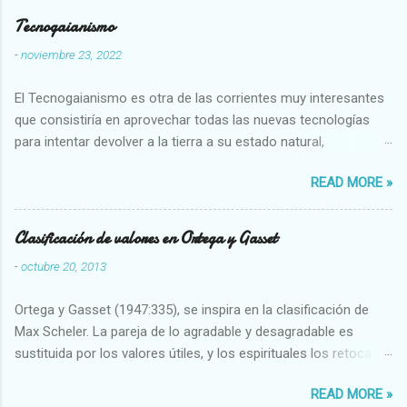
Tecnogaianismo
-
noviembre 23, 2022
El Tecnogaianismo es otra de las corrientes muy interesantes
que consistiría en aprovechar todas las nuevas tecnologías
para intentar devolver a la tierra a su estado natural,
restaurarando todo el daño que hemos hecho a la tierra los
READ MORE »
seres humanos.
Clasificación de valores en Ortega y Gasset
-
octubre 20, 2013
Ortega y Gasset (1947:335), se inspira en la clasificación de
Max Scheler. La pareja de lo agradable y desagradable es
sustituida por los valores útiles, y los espirituales los retoca.
Su clasificación queda : 1 UTILES Capaz-Incapaz Caro-Barato
READ MORE »
Abundante-Escaso,etc 2 VITALES Sano-Enfermo Selecto-