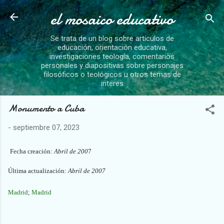
el mosaico educativo
Ir al contenido principal
Se trata de un blog sobre artículos de
educación, orientación educativa,
investigaciones teología, comentarios
personales y diapositivas sobre personajes
filosóficos o teológicos u otros temas de
interes
Monumento a Cuba
-
septiembre 07, 2023
Fecha creación:
Abril de 200
7
Última actualización:
Abril de 200
7
Madrid
;
Madrid