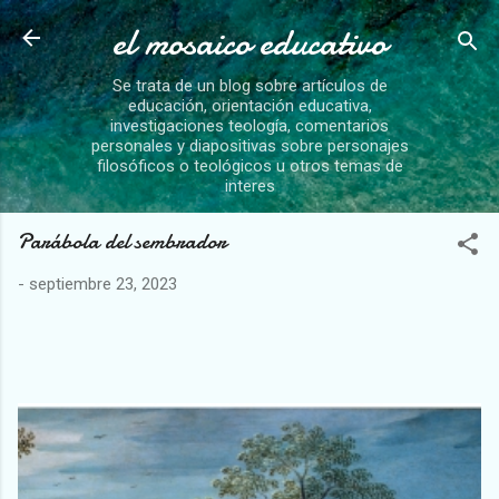
el mosaico educativo
Ir al contenido principal
Se trata de un blog sobre artículos de
educación, orientación educativa,
investigaciones teología, comentarios
personales y diapositivas sobre personajes
filosóficos o teológicos u otros temas de
interes
Parábola del sembrador
-
septiembre 23, 2023