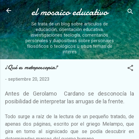
el mosaico educativo
Ir al contenido principal
Se trata de un blog sobre artículos de
educación, orientación educativa,
investigaciones teología, comentarios
personales y diapositivas sobre personajes
filosóficos o teológicos u otros temas de
interes
¿Qué es metoposcopia?
-
septiembre 20, 2023
Antes de Gerolamo Cardano se desconocía la
posibilidad de interpretar las arrugas de la frente.
Todo surge a raíz de la lectura de un pequeño tratado, de
apenas dos páginas, escrito por el griego Melampo, que
gira en torno al signiicado que se podía descubrir en
determinadas marcas del cuerpo humano.