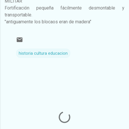
MILITAR
Fortificación pequeña fácilmente desmontable y
transportable.
"antiguamente los blocaos eran de madera"
historia cultura educacion
C
o
m
e
n
t
a
r