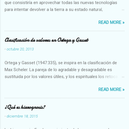
que consistiría en aprovechar todas las nuevas tecnologías
para intentar devolver a la tierra a su estado natural,
restaurarando todo el daño que hemos hecho a la tierra los
READ MORE »
seres humanos.
Clasificación de valores en Ortega y Gasset
-
octubre 20, 2013
Ortega y Gasset (1947:335), se inspira en la clasificación de
Max Scheler. La pareja de lo agradable y desagradable es
sustituida por los valores útiles, y los espirituales los retoca.
Su clasificación queda : 1 UTILES Capaz-Incapaz Caro-Barato
READ MORE »
Abundante-Escaso,etc 2 VITALES Sano-Enfermo Selecto-
Vulgar Enérgico-Inerte Fuerte-Débil,etc. 3 ESPIRITUALES a)
Intelectuales Conocimiento-Error Exacto-Aproximado
¿Qué es hierognosis?
Evidente-Probable,etc b) Morales Bueno-malo Bondadoso-
-
diciembre 18, 2015
malvado Justo-Injusto Escrupuloso-Relajado Leal-Desleal,etc.
d) Estéticos Bello-Feo Gracioso-Tosco Elegante-Inelegante