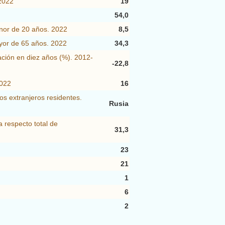
2022
19
54,0
nor de 20 años. 2022
8,5
yor de 65 años. 2022
34,3
lación en diez años (%). 2012-
-22,8
2022
16
os extranjeros residentes.
Rusia
 respecto total de
31,3
23
21
1
6
2