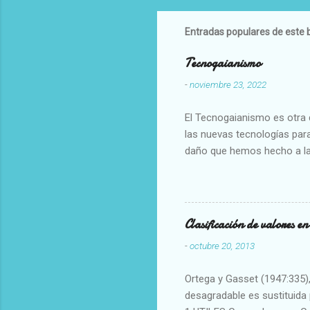
Entradas populares de este 
Tecnogaianismo
-
noviembre 23, 2022
El Tecnogaianismo es otra d
las nuevas tecnologías para
daño que hemos hecho a la
Clasificación de valores e
-
octubre 20, 2013
Ortega y Gasset (1947:335), 
desagradable es sustituida p