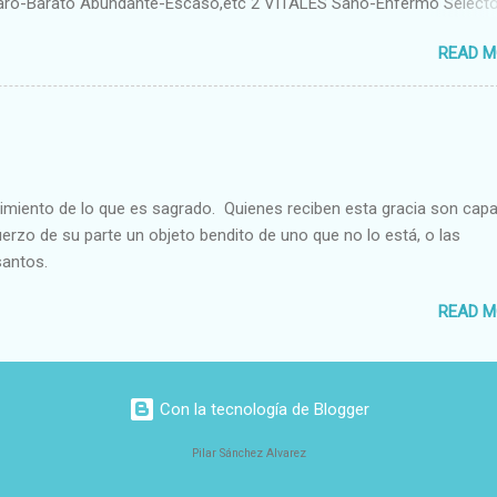
aro-Barato Abundante-Escaso,etc 2 VITALES Sano-Enfermo Select
rte-Débil,etc. 3 ESPIRITUALES a) Intelectuales Conocimiento-Error E
READ M
ble,etc b) Morales Bueno-malo Bondadoso-malvado Justo-Injusto
Desleal,etc. d) Estéticos Bello-Feo Gracioso-Tosco Elegante-Ineleg
ELIGIOSOS Santo-Pr...
cimiento de lo que es sagrado. Quienes reciben esta gracia son cap
fuerzo de su parte un objeto bendito de uno que no lo está, o las
santos.
READ M
Con la tecnología de Blogger
Pilar Sánchez Alvarez