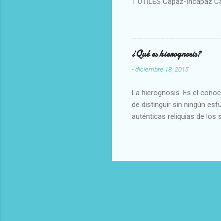
1 UTILES Capaz-Incapaz C
Vulgar Enérgico-Inerte Fue
Aproximado Evidente-Proba
Escrupuloso-Relajado Leal-
Armonioso-Inarmonioso 4 R
¿Qué es hierognosis?
-
diciembre 18, 2015
La hierognosis. Es el cono
de distinguir sin ningún es
auténticas reliquias de los 