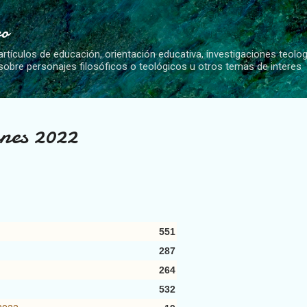
Ir al contenido principal
vo
artículos de educación, orientación educativa, investigaciones teolo
 sobre personajes filosóficos o teológicos u otros temas de interes
nes 2022
551
287
264
532