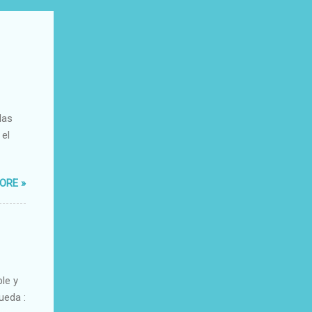
das
 el
ORE »
ble y
ueda :