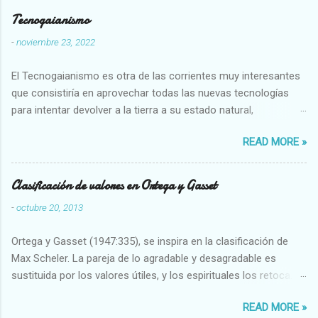
Tecnogaianismo
-
noviembre 23, 2022
El Tecnogaianismo es otra de las corrientes muy interesantes
que consistiría en aprovechar todas las nuevas tecnologías
para intentar devolver a la tierra a su estado natural,
restaurarando todo el daño que hemos hecho a la tierra los
READ MORE »
seres humanos.
Clasificación de valores en Ortega y Gasset
-
octubre 20, 2013
Ortega y Gasset (1947:335), se inspira en la clasificación de
Max Scheler. La pareja de lo agradable y desagradable es
sustituida por los valores útiles, y los espirituales los retoca.
Su clasificación queda : 1 UTILES Capaz-Incapaz Caro-Barato
READ MORE »
Abundante-Escaso,etc 2 VITALES Sano-Enfermo Selecto-