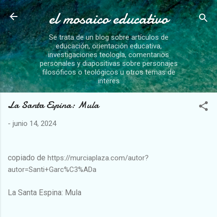
el mosaico educativo
Ir al contenido principal
Se trata de un blog sobre artículos de
educación, orientación educativa,
investigaciones teología, comentarios
personales y diapositivas sobre personajes
filosóficos o teológicos u otros temas de
interes
La Santa Espina: Mula
-
junio 14, 2024
copiado de
https://murciaplaza.com/autor?
autor=Santi+Garc%C3%ADa
La Santa Espina: Mula