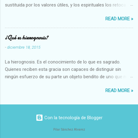
sustituida por los valores útiles, y los espirituales los retoca.
Su clasificación queda : 1 UTILES Capaz-Incapaz Caro-Barato
READ MORE »
Abundante-Escaso,etc 2 VITALES Sano-Enfermo Selecto-
Vulgar Enérgico-Inerte Fuerte-Débil,etc. 3 ESPIRITUALES a)
Intelectuales Conocimiento-Error Exacto-Aproximado
¿Qué es hierognosis?
Evidente-Probable,etc b) Morales Bueno-malo Bondadoso-
-
diciembre 18, 2015
malvado Justo-Injusto Escrupuloso-Relajado Leal-Desleal,etc.
d) Estéticos Bello-Feo Gracioso-Tosco Elegante-Inelegante
La hierognosis. Es el conocimiento de lo que es sagrado.
Armonioso-Inarmonioso 4 RELIGIOSOS Santo-Pr...
Quienes reciben esta gracia son capaces de distinguir sin
ningún esfuerzo de su parte un objeto bendito de uno que no
lo está, o las auténticas reliquias de los santos.
READ MORE »
Con la tecnología de Blogger
Pilar Sánchez Alvarez