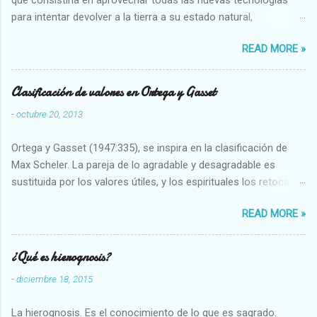
para intentar devolver a la tierra a su estado natural,
restaurarando todo el daño que hemos hecho a la tierra los
READ MORE »
seres humanos.
Clasificación de valores en Ortega y Gasset
-
octubre 20, 2013
Ortega y Gasset (1947:335), se inspira en la clasificación de
Max Scheler. La pareja de lo agradable y desagradable es
sustituida por los valores útiles, y los espirituales los retoca.
Su clasificación queda : 1 UTILES Capaz-Incapaz Caro-Barato
READ MORE »
Abundante-Escaso,etc 2 VITALES Sano-Enfermo Selecto-
Vulgar Enérgico-Inerte Fuerte-Débil,etc. 3 ESPIRITUALES a)
Intelectuales Conocimiento-Error Exacto-Aproximado
¿Qué es hierognosis?
Evidente-Probable,etc b) Morales Bueno-malo Bondadoso-
-
diciembre 18, 2015
malvado Justo-Injusto Escrupuloso-Relajado Leal-Desleal,etc.
d) Estéticos Bello-Feo Gracioso-Tosco Elegante-Inelegante
La hierognosis. Es el conocimiento de lo que es sagrado.