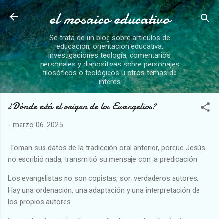
el mosaico educativo
Ir al contenido principal
Se trata de un blog sobre artículos de
educación, orientación educativa,
investigaciones teología, comentarios
personales y diapositivas sobre personajes
filosóficos o teológicos u otros temas de
interes
¿Dónde está el origen de los Evangelios?
-
marzo 06, 2025
Toman sus datos de la tradicción oral anterior, porque Jesús
no escribió nada, transmitió su mensaje con la predicación
Los evangelistas no son copistas, son verdaderos autores.
Hay una ordenación, una adaptación y una interpretación de
los propios autores.