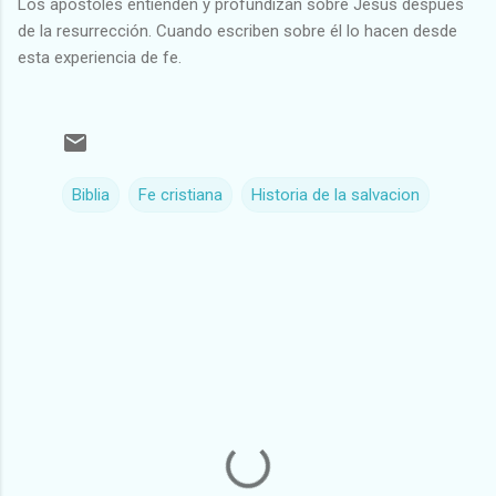
Los apóstoles entienden y profundizan sobre Jesús despues
de la resurrección. Cuando escriben sobre él lo hacen desde
esta experiencia de fe.
Biblia
Fe cristiana
Historia de la salvacion
C
o
m
e
n
t
a
r