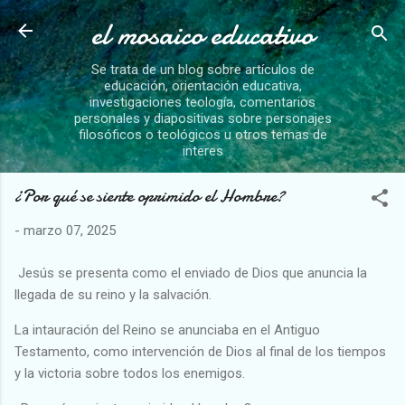
el mosaico educativo
Ir al contenido principal
Se trata de un blog sobre artículos de
educación, orientación educativa,
investigaciones teología, comentarios
personales y diapositivas sobre personajes
filosóficos o teológicos u otros temas de
interes
¿Por qué se siente oprimido el Hombre?
-
marzo 07, 2025
Jesús se presenta como el enviado de Dios que anuncia la
llegada de su reino y la salvación.
La intauración del Reino se anunciaba en el Antiguo
Testamento, como intervención de Dios al final de los tiempos
y la victoria sobre todos los enemigos.