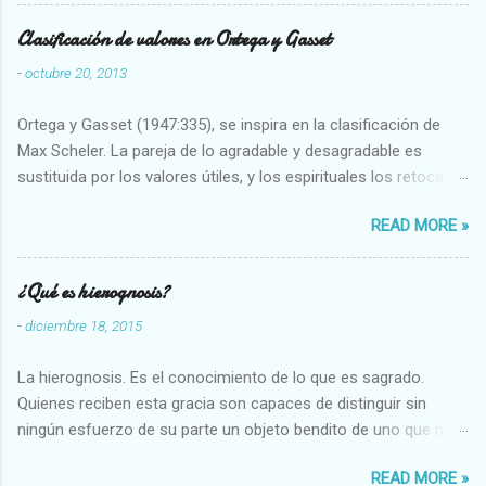
Clasificación de valores en Ortega y Gasset
-
octubre 20, 2013
Ortega y Gasset (1947:335), se inspira en la clasificación de
Max Scheler. La pareja de lo agradable y desagradable es
sustituida por los valores útiles, y los espirituales los retoca.
Su clasificación queda : 1 UTILES Capaz-Incapaz Caro-Barato
READ MORE »
Abundante-Escaso,etc 2 VITALES Sano-Enfermo Selecto-
Vulgar Enérgico-Inerte Fuerte-Débil,etc. 3 ESPIRITUALES a)
Intelectuales Conocimiento-Error Exacto-Aproximado
¿Qué es hierognosis?
Evidente-Probable,etc b) Morales Bueno-malo Bondadoso-
-
diciembre 18, 2015
malvado Justo-Injusto Escrupuloso-Relajado Leal-Desleal,etc.
d) Estéticos Bello-Feo Gracioso-Tosco Elegante-Inelegante
La hierognosis. Es el conocimiento de lo que es sagrado.
Armonioso-Inarmonioso 4 RELIGIOSOS Santo-Pr...
Quienes reciben esta gracia son capaces de distinguir sin
ningún esfuerzo de su parte un objeto bendito de uno que no
lo está, o las auténticas reliquias de los santos.
READ MORE »