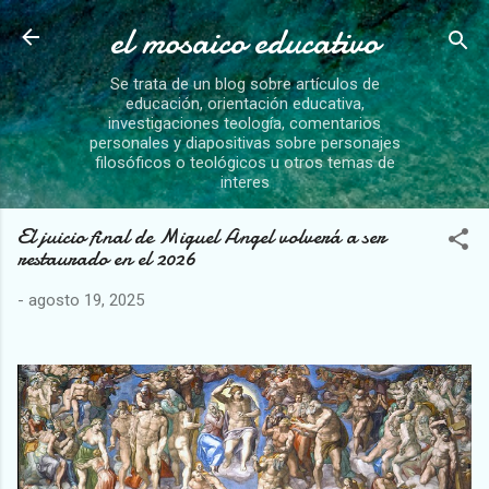
el mosaico educativo
Ir al contenido principal
Se trata de un blog sobre artículos de
educación, orientación educativa,
investigaciones teología, comentarios
personales y diapositivas sobre personajes
filosóficos o teológicos u otros temas de
interes
El juicio final de Miguel Angel volverá a ser
restaurado en el 2026
-
agosto 19, 2025