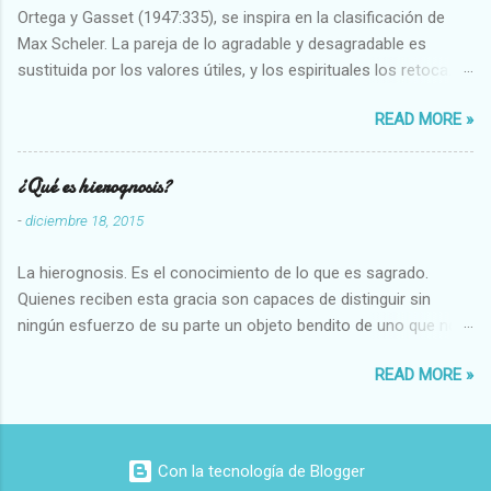
Ortega y Gasset (1947:335), se inspira en la clasificación de
Max Scheler. La pareja de lo agradable y desagradable es
sustituida por los valores útiles, y los espirituales los retoca.
Su clasificación queda : 1 UTILES Capaz-Incapaz Caro-Barato
READ MORE »
Abundante-Escaso,etc 2 VITALES Sano-Enfermo Selecto-
Vulgar Enérgico-Inerte Fuerte-Débil,etc. 3 ESPIRITUALES a)
Intelectuales Conocimiento-Error Exacto-Aproximado
¿Qué es hierognosis?
Evidente-Probable,etc b) Morales Bueno-malo Bondadoso-
-
diciembre 18, 2015
malvado Justo-Injusto Escrupuloso-Relajado Leal-Desleal,etc.
d) Estéticos Bello-Feo Gracioso-Tosco Elegante-Inelegante
La hierognosis. Es el conocimiento de lo que es sagrado.
Armonioso-Inarmonioso 4 RELIGIOSOS Santo-Pr...
Quienes reciben esta gracia son capaces de distinguir sin
ningún esfuerzo de su parte un objeto bendito de uno que no
lo está, o las auténticas reliquias de los santos.
READ MORE »
Con la tecnología de Blogger