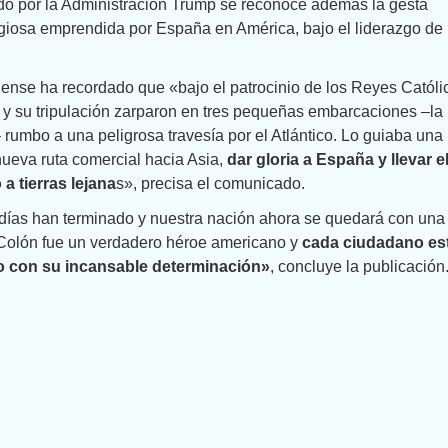
cado por la Administración Trump se reconoce además la gesta
religiosa emprendida por España en América, bajo el liderazgo de 
ense ha recordado que «bajo el patrocinio de los Reyes Católi
 y su tripulación zarparon en tres pequeñas embarcaciones –la
– rumbo a una peligrosa travesía por el Atlántico. Lo guiaba una
nueva ruta comercial hacia Asia,
dar gloria a España y llevar e
a tierras lejana
s», precisa el comunicado.
 días han terminado y nuestra nación ahora se quedará con una
 Colón fue un verdadero héroe americano y
cada ciudadano es
 con su incansable determinación»
, concluye la publicación