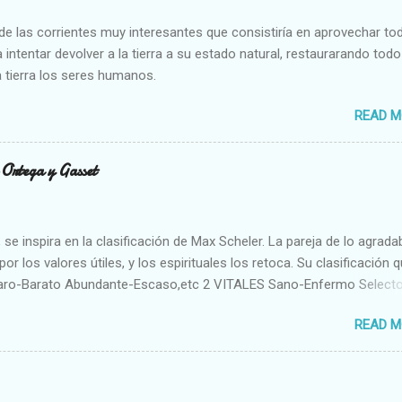
e las corrientes muy interesantes que consistiría en aprovechar to
 intentar devolver a la tierra a su estado natural, restaurarando todo
 tierra los seres humanos.
READ M
n Ortega y Gasset
se inspira en la clasificación de Max Scheler. La pareja de lo agrada
or los valores útiles, y los espirituales los retoca. Su clasificación q
aro-Barato Abundante-Escaso,etc 2 VITALES Sano-Enfermo Select
rte-Débil,etc. 3 ESPIRITUALES a) Intelectuales Conocimiento-Error E
READ M
ble,etc b) Morales Bueno-malo Bondadoso-malvado Justo-Injusto
Desleal,etc. d) Estéticos Bello-Feo Gracioso-Tosco Elegante-Ineleg
ELIGIOSOS Santo-Pr...