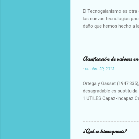
El Tecnogaianismo es otra d
las nuevas tecnologías para
daño que hemos hecho a la
Clasificación de valores e
-
octubre 20, 2013
Ortega y Gasset (1947:335), 
desagradable es sustituida p
1 UTILES Capaz-Incapaz C
Vulgar Enérgico-Inerte Fue
Aproximado Evidente-Proba
Escrupuloso-Relajado Leal-
Armonioso-Inarmonioso 4 R
¿Qué es hierognosis?