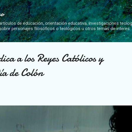
Ir al contenido principal
vo
artículos de educación, orientación educativa, investigaciones teolo
 sobre personajes filosóficos o teológicos u otros temas de interes
ica a los Reyes Católicos y
ía de Colón