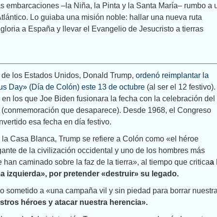
s embarcaciones –la Niña, la Pinta y la Santa María– rumbo a 
Atlántico. Lo guiaba una misión noble: hallar una nueva ruta
gloria a España y llevar el Evangelio de Jesucristo a tierras
e de los Estados Unidos, Donald Trump,
ordenó reimplantar la
s Day» (Día de Colón) este 13 de octubre
(al ser el 12 festivo).
en los que Joe Biden fusionara la fecha con la celebración del
s (conmemoración que desaparece). Desde 1968, el Congreso
ertido esa fecha en día festivo.
r la Casa Blanca, Trump se refiere a Colón como «el héroe
gante de la civilización occidental y uno de los hombres más
 han caminado sobre la faz de la tierra», al tiempo que critica
a 
a izquierda», por pretender «destruir» su legado.
o sometido a «una campaña vil y sin piedad para borrar nuestr
stros héroes y atacar nuestra herencia».