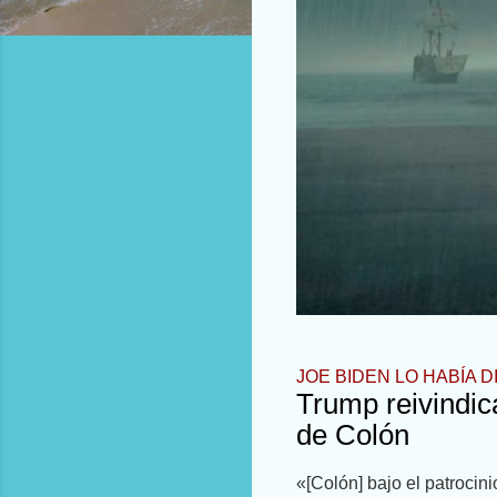
JOE BIDEN LO HABÍA 
Trump reivindic
de Colón
«[Colón] bajo el patrocin