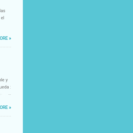
das
 el
ORE »
ble y
ueda :
o-
xacto-
ORE »
ante