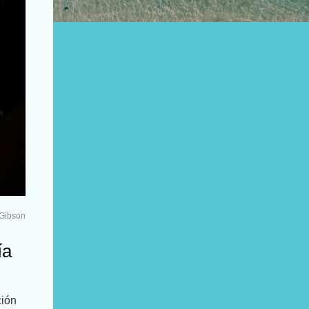
 Gibson
ía
ción