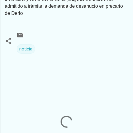
admitido a trámite la demanda de desahucio en precario
de Derio
noticia
C
o
m
e
n
t
a
r
i