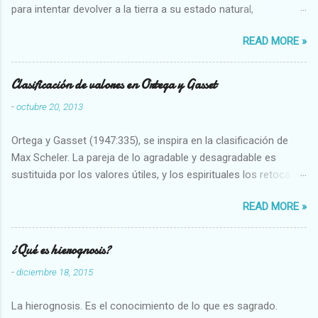
para intentar devolver a la tierra a su estado natural,
restaurarando todo el daño que hemos hecho a la tierra los
READ MORE »
seres humanos.
Clasificación de valores en Ortega y Gasset
-
octubre 20, 2013
Ortega y Gasset (1947:335), se inspira en la clasificación de
Max Scheler. La pareja de lo agradable y desagradable es
sustituida por los valores útiles, y los espirituales los retoca.
Su clasificación queda : 1 UTILES Capaz-Incapaz Caro-Barato
READ MORE »
Abundante-Escaso,etc 2 VITALES Sano-Enfermo Selecto-
Vulgar Enérgico-Inerte Fuerte-Débil,etc. 3 ESPIRITUALES a)
Intelectuales Conocimiento-Error Exacto-Aproximado
¿Qué es hierognosis?
Evidente-Probable,etc b) Morales Bueno-malo Bondadoso-
-
diciembre 18, 2015
malvado Justo-Injusto Escrupuloso-Relajado Leal-Desleal,etc.
d) Estéticos Bello-Feo Gracioso-Tosco Elegante-Inelegante
La hierognosis. Es el conocimiento de lo que es sagrado.
Armonioso-Inarmonioso 4 RELIGIOSOS Santo-Pr...