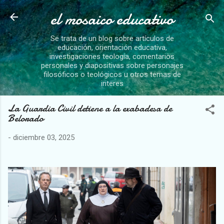
el mosaico educativo
Ir al contenido principal
Se trata de un blog sobre artículos de
educación, orientación educativa,
investigaciones teología, comentarios
personales y diapositivas sobre personajes
filosóficos o teológicos u otros temas de
interes
La Guardia Civil detiene a la exabadesa de
Belorado
-
diciembre 03, 2025