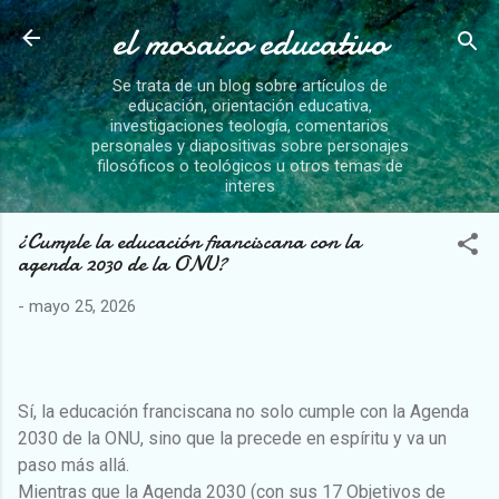
el mosaico educativo
Ir al contenido principal
Se trata de un blog sobre artículos de
educación, orientación educativa,
investigaciones teología, comentarios
personales y diapositivas sobre personajes
filosóficos o teológicos u otros temas de
interes
¿Cumple la educación franciscana con la
agenda 2030 de la ONU?
-
mayo 25, 2026
Sí, la educación franciscana no solo cumple con la Agenda
2030 de la ONU, sino que la precede en espíritu y va un
paso más allá.
Mientras que la Agenda 2030 (con sus 17 Objetivos de