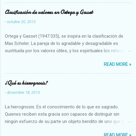
Clasificación de valores en Ortega y Gasset
-
octubre 20, 2013
Ortega y Gasset (1947:335), se inspira en la clasificación de
Max Scheler. La pareja de lo agradable y desagradable es
sustituida por los valores útiles, y los espirituales los retoca.
Su clasificación queda : 1 UTILES Capaz-Incapaz Caro-Barato
READ MORE »
Abundante-Escaso,etc 2 VITALES Sano-Enfermo Selecto-
Vulgar Enérgico-Inerte Fuerte-Débil,etc. 3 ESPIRITUALES a)
Intelectuales Conocimiento-Error Exacto-Aproximado
¿Qué es hierognosis?
Evidente-Probable,etc b) Morales Bueno-malo Bondadoso-
-
diciembre 18, 2015
malvado Justo-Injusto Escrupuloso-Relajado Leal-Desleal,etc.
d) Estéticos Bello-Feo Gracioso-Tosco Elegante-Inelegante
La hierognosis. Es el conocimiento de lo que es sagrado.
Armonioso-Inarmonioso 4 RELIGIOSOS Santo-Pr...
Quienes reciben esta gracia son capaces de distinguir sin
ningún esfuerzo de su parte un objeto bendito de uno que no
lo está, o las auténticas reliquias de los santos.
READ MORE »