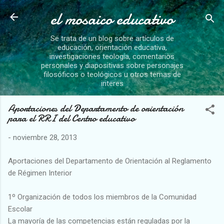
el mosaico educativo
Ir al contenido principal
Se trata de un blog sobre artículos de
educación, orientación educativa,
investigaciones teología, comentarios
personales y diapositivas sobre personajes
filosóficos o teológicos u otros temas de
interes
Aportaciones del Departamento de orientación
para el RRI del Centro educativo
-
noviembre 28, 2013
Aportaciones del Departamento de Orientación al Reglamento
de Régimen Interior
1º Organización de todos los miembros de la Comunidad
Escolar
La mayoría de las competencias están reguladas por la