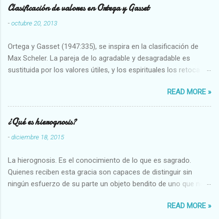
Clasificación de valores en Ortega y Gasset
-
octubre 20, 2013
Ortega y Gasset (1947:335), se inspira en la clasificación de
Max Scheler. La pareja de lo agradable y desagradable es
sustituida por los valores útiles, y los espirituales los retoca.
Su clasificación queda : 1 UTILES Capaz-Incapaz Caro-Barato
READ MORE »
Abundante-Escaso,etc 2 VITALES Sano-Enfermo Selecto-
Vulgar Enérgico-Inerte Fuerte-Débil,etc. 3 ESPIRITUALES a)
Intelectuales Conocimiento-Error Exacto-Aproximado
¿Qué es hierognosis?
Evidente-Probable,etc b) Morales Bueno-malo Bondadoso-
-
diciembre 18, 2015
malvado Justo-Injusto Escrupuloso-Relajado Leal-Desleal,etc.
d) Estéticos Bello-Feo Gracioso-Tosco Elegante-Inelegante
La hierognosis. Es el conocimiento de lo que es sagrado.
Armonioso-Inarmonioso 4 RELIGIOSOS Santo-Pr...
Quienes reciben esta gracia son capaces de distinguir sin
ningún esfuerzo de su parte un objeto bendito de uno que no
lo está, o las auténticas reliquias de los santos.
READ MORE »