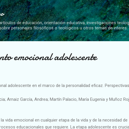
Ir al contenido principal
vo
artículos de educación, orientación educativa, investigaciones teolo
 sobre personajes filosóficos o teológicos u otros temas de interes
to emocional adolescente
al adolescente en el marco de la personalidad eficaz. Perspectiva
cia; Arnaiz García, Andrea; Martín Palacio, María Eugenia y Muñoz Roj
 la vida emocional en cualquier etapa de la vida y de la necesidad de
procesos educacionales que requiere. La etapa adolescente es crucia