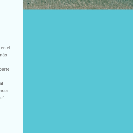
en el
 más
parte
al
ncia
e".