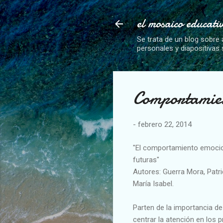
el mosaico educati
Se trata de un blog sobre 
personales y diapositivas
Comportamien
-
febrero 22, 2014
"El comportamiento emocion
futuras"
Autores: Guerra Mora, Patri
María Isabel.
Parten de la importancia de
centrar la atención en los 