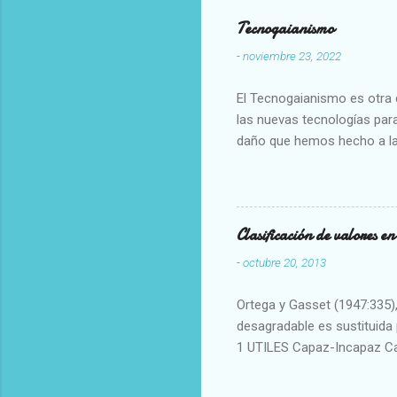
Tecnogaianismo
-
noviembre 23, 2022
El Tecnogaianismo es otra d
las nuevas tecnologías para
daño que hemos hecho a la
Clasificación de valores e
-
octubre 20, 2013
Ortega y Gasset (1947:335), 
desagradable es sustituida p
1 UTILES Capaz-Incapaz C
Vulgar Enérgico-Inerte Fue
Aproximado Evidente-Proba