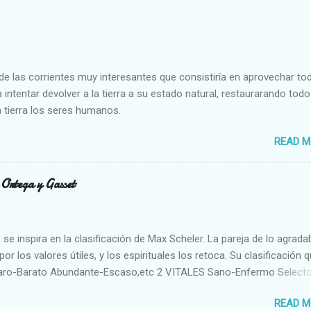
e las corrientes muy interesantes que consistiría en aprovechar to
 intentar devolver a la tierra a su estado natural, restaurarando todo
 tierra los seres humanos.
READ M
n Ortega y Gasset
se inspira en la clasificación de Max Scheler. La pareja de lo agrada
or los valores útiles, y los espirituales los retoca. Su clasificación q
aro-Barato Abundante-Escaso,etc 2 VITALES Sano-Enfermo Select
rte-Débil,etc. 3 ESPIRITUALES a) Intelectuales Conocimiento-Error E
READ M
ble,etc b) Morales Bueno-malo Bondadoso-malvado Justo-Injusto