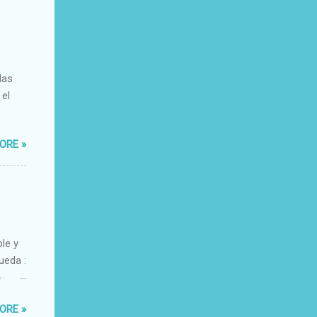
das
 el
ORE »
ble y
ueda :
o-
xacto-
ORE »