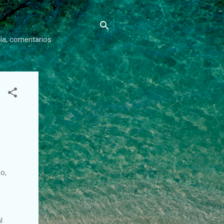
gía, comentarios
s
o,
l