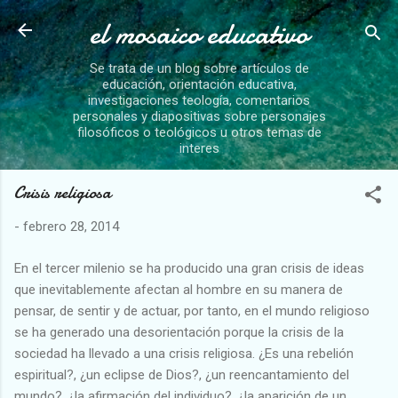
el mosaico educativo
Ir al contenido principal
Se trata de un blog sobre artículos de
educación, orientación educativa,
investigaciones teología, comentarios
personales y diapositivas sobre personajes
filosóficos o teológicos u otros temas de
interes
Crisis religiosa
-
febrero 28, 2014
En el tercer milenio se ha producido una gran crisis de ideas
que inevitablemente afectan al hombre en su manera de
pensar, de sentir y de actuar, por tanto, en el mundo religioso
se ha generado una desorientación porque la crisis de la
sociedad ha llevado a una crisis religiosa. ¿Es una rebelión
espiritual?, ¿un eclipse de Dios?, ¿un reencantamiento del
mundo?, ¿la afirmación del individuo?, ¿la aparición de un