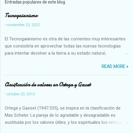
Entradas populares de este blog
Tecnogaianismo
-
noviembre 23, 2022
El Tecnogaianismo es otra de las corrientes muy interesantes
que consistiría en aprovechar todas las nuevas tecnologías
para intentar devolver a la tierra a su estado natural,
restaurarando todo el daño que hemos hecho a la tierra los
READ MORE »
seres humanos.
Clasificación de valores en Ortega y Gasset
-
octubre 20, 2013
Ortega y Gasset (1947:335), se inspira en la clasificación de
Max Scheler. La pareja de lo agradable y desagradable es
sustituida por los valores útiles, y los espirituales los retoca.
Su clasificación queda : 1 UTILES Capaz-Incapaz Caro-Barato