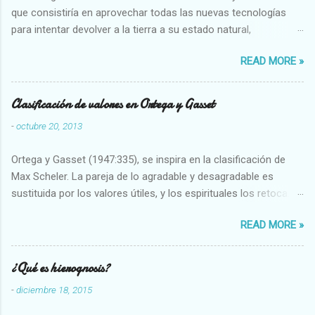
que consistiría en aprovechar todas las nuevas tecnologías
para intentar devolver a la tierra a su estado natural,
restaurarando todo el daño que hemos hecho a la tierra los
READ MORE »
seres humanos.
Clasificación de valores en Ortega y Gasset
-
octubre 20, 2013
Ortega y Gasset (1947:335), se inspira en la clasificación de
Max Scheler. La pareja de lo agradable y desagradable es
sustituida por los valores útiles, y los espirituales los retoca.
Su clasificación queda : 1 UTILES Capaz-Incapaz Caro-Barato
READ MORE »
Abundante-Escaso,etc 2 VITALES Sano-Enfermo Selecto-
Vulgar Enérgico-Inerte Fuerte-Débil,etc. 3 ESPIRITUALES a)
Intelectuales Conocimiento-Error Exacto-Aproximado
¿Qué es hierognosis?
Evidente-Probable,etc b) Morales Bueno-malo Bondadoso-
-
diciembre 18, 2015
malvado Justo-Injusto Escrupuloso-Relajado Leal-Desleal,etc.
d) Estéticos Bello-Feo Gracioso-Tosco Elegante-Inelegante