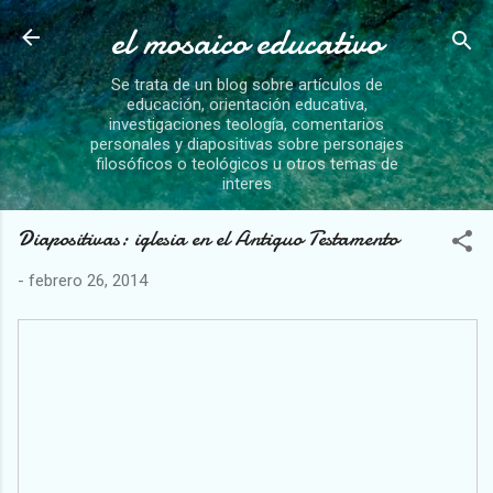
el mosaico educativo
Ir al contenido principal
Se trata de un blog sobre artículos de
educación, orientación educativa,
investigaciones teología, comentarios
personales y diapositivas sobre personajes
filosóficos o teológicos u otros temas de
interes
Diapositivas: iglesia en el Antiguo Testamento
-
febrero 26, 2014