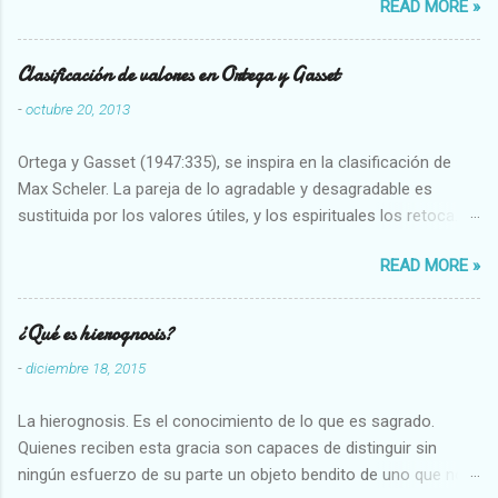
READ MORE »
seres humanos.
Clasificación de valores en Ortega y Gasset
-
octubre 20, 2013
Ortega y Gasset (1947:335), se inspira en la clasificación de
Max Scheler. La pareja de lo agradable y desagradable es
sustituida por los valores útiles, y los espirituales los retoca.
Su clasificación queda : 1 UTILES Capaz-Incapaz Caro-Barato
READ MORE »
Abundante-Escaso,etc 2 VITALES Sano-Enfermo Selecto-
Vulgar Enérgico-Inerte Fuerte-Débil,etc. 3 ESPIRITUALES a)
Intelectuales Conocimiento-Error Exacto-Aproximado
¿Qué es hierognosis?
Evidente-Probable,etc b) Morales Bueno-malo Bondadoso-
-
diciembre 18, 2015
malvado Justo-Injusto Escrupuloso-Relajado Leal-Desleal,etc.
d) Estéticos Bello-Feo Gracioso-Tosco Elegante-Inelegante
La hierognosis. Es el conocimiento de lo que es sagrado.
Armonioso-Inarmonioso 4 RELIGIOSOS Santo-Pr...
Quienes reciben esta gracia son capaces de distinguir sin
ningún esfuerzo de su parte un objeto bendito de uno que no