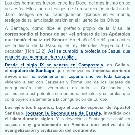
Los dos hermanos fueron, entre los Doce, del más íntimo grupo
de Jesús. Ellos fueron testigos de la resurrección de la hija de
Jairo, testigos de su transfiguración gloriosa en el monte,
testigos de su anticipada pasión en el Huerto de los Olivos.
A Santiago, como dice el prefacio propio de la Misa,
le
correspondió el honor de ser «el primero de los Apóstoles
que bebió el cáliz del Señor»
. En el año 43 o 44, poco antes
de la fiesta de la Pascua, el rey Herodes Agripa lo hizo
decapitar (Hch 12,2).
Así se cumplió la profecía de Jesús, que
anunció que «compartirían su cáliz».
Desde el siglo IX se venera en Compostela
, en Galicia,
el
sepulcro de Santiago
, que promovió una
inmensa corriente
devocional
no solamente en España sino en toda Europa
,
viniendo a ser con Jerusalén y Roma uno de los lugares de
peregrinación más venerados en toda la Cristiandad, y
estimulando así potentes corrientes espirituales y culturales que
contribuyeron altamente a la configuración de Europa.
Los ejércitos hispanos, bajo el auxilio especial del Apóstol
Santiago,
lograron la Reconquista de España
, invadida por
el Islam durante siglos
. Y la devoción a Santiago se dilató en
seguida muy
grandemente en América con motivo de la
evangelización y civilización del continente
.