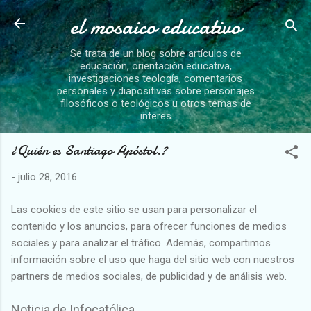
el mosaico educativo
Ir al contenido principal
Se trata de un blog sobre artículos de
educación, orientación educativa,
investigaciones teología, comentarios
personales y diapositivas sobre personajes
filosóficos o teológicos u otros temas de
interes
¿Quién es Santiago Apóstol.?
-
julio 28, 2016
Las cookies de este sitio se usan para personalizar el
contenido y los anuncios, para ofrecer funciones de medios
sociales y para analizar el tráfico. Además, compartimos
información sobre el uso que haga del sitio web con nuestros
partners de medios sociales, de publicidad y de análisis web.
Noticia de Infocatólica